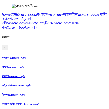
home
হোম
library_books
বাংলাদেশ
view_day
আন্তর্জাতিক
library_books
জাতীয়
সারাদেশ
view_day
অর্থ-
বাণিজ্য
view_day
খেলা
view_day
বিনোদন
view_day
প্রবাসের
খবর
library_books
অন্যান্য
বাংলাদেশ
×
বাংলাদেশ
chevron_right
অপরাধ
chevron_right
রাজধানী
chevron_right
আইন-আদালত
chevron_right
শিক্ষাঙ্গন
chevron_right
বাংলাদেশ জমিন স্পেশাল
chevron_right