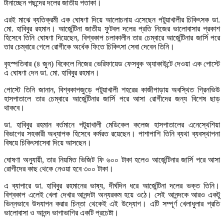
টানাচ্ছেন পছন্দের দলের জাতীয় পতাকা।
এরই মাঝে ব্যতিক্রমী এক ঘোষণা দিয়ে আলোচনায় এসেছেন পটুয়াখালীর চিকিৎসক ডা.
মো. হাবিবুর রহমান। আর্জেন্টিনা জাতীয় ফুটবল দলের প্রতি নিজের ভালোবাসার প্রকাশ
হিসেবে তিনি ঘোষণা দিয়েছেন, বিশ্বকাপ চলাকালীন তার চেম্বারে আর্জেন্টিনার জার্সি পরে
তার চেম্বারে গেলে রোগীকে অর্ধেক ফিতে চিকিৎসা সেবা দেবেন তিনি।
বৃহস্পতিবার (৪ জুন) বিকেলে নিজের ভেরিফায়েড ফেসবুক অ্যাকাউন্টে দেওয়া এক পোস্টে
এ ঘোষণা দেন ডা. মো. হাবিবুর রহমান।
পোস্টে তিনি জানান, বিশ্বকাপজুড়ে পটুয়াখালী শহরের কাজীপাড়ায় অবস্থিত গ্রিনভিউ
হাসপাতালে তার চেম্বারে আর্জেন্টিনার জার্সি পরে আসা রোগীদের জন্য বিশেষ ছাড়
থাকবে।
ডা. হাবিবুর রহমান বর্তমানে পটুয়াখালী মেডিকেল কলেজ হাসপাতালের এনেস্থেশিয়া
বিভাগের সহকারী অধ্যাপক হিসেবে কর্মরত রয়েছেন। পাশাপাশি তিনি ব্যথা ব্যবস্থাপনা
বিষয়ে চিকিৎসাসেবা দিয়ে আসছেন।
ঘোষণা অনুযায়ী, তার নিয়মিত ভিজিট ফি ৬০০ টাকা হলেও আর্জেন্টিনার জার্সি পরে আসা
রোগীদের কাছ থেকে নেওয়া হবে ৩০০ টাকা।
এ ব্যাপারে ডা. হাবিবুর রহমানের ভাষ্য, দীর্ঘদিন ধরে আর্জেন্টিনা দলের ভক্ত তিনি।
বিশ্বকাপ এলেই খেলা দেখার আনন্দটা অন্যরকম হয়ে ওঠে। সেই আনন্দকে আরও একটু
ভিন্নভাবে উদযাপন করার চিন্তা থেকেই এই উদ্যোগ। এটি সম্পূর্ণ খেলাধুলার প্রতি
ভালোবাসা ও আনন্দ ভাগাভাগির একটি প্রচেষ্টা।