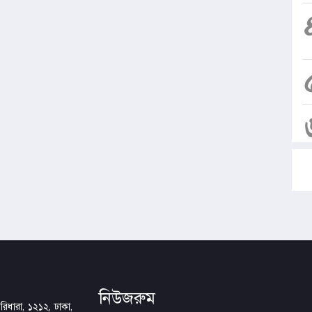
নিউজরুম
িধারা, ১২১২, ঢাকা,