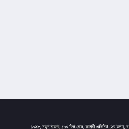
১০৯৮, নতুন বাজার, ১০০ ফিট রোড, মাদানী এভিনিউ (২য় তলা), বার