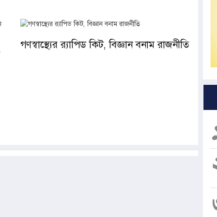
গণস্বাস্থ্যের র‍্যাপিড কিট, বিজ্ঞান বনাম রাজনীতি