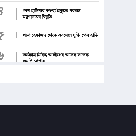
৪
শেখ হাসিনার বক্তব্য ইস্যুতে পররাষ্ট্র
মন্ত্রণালয়ের বিবৃতি
৫
থানা হেফাজত থেকে অবশেষে মুক্তি পেল হাতি
৬
কর্যক্রাম নিষিদ্ধ আ'লীগের আরেক সাবেক
এমপি গ্রেপ্তার
৭
১২ জেলার জন্য দুঃসংবাদ
৮
জনগণ পরিবর্তন চেয়েছে বলেই জুলাই
আন্দোলন সফল : প্রধানমন্ত্রী
৯
পে স্কেল নিয়ে নতুন দুঃসংবাদ, বাড়ছে হতাশা