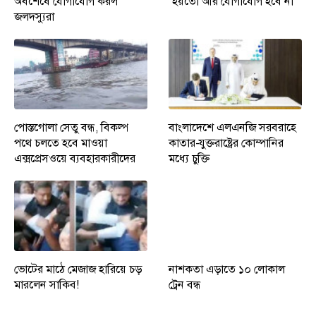
অবশেষে যোগাযোগ করল
‘হয়তো আর যোগাযোগ হবে না’
জলদস্যুরা
পোস্তগোলা সেতু বন্ধ, বিকল্প
বাংলাদেশে এলএনজি সরবরাহে
পথে চলতে হবে মাওয়া
কাতার-যুক্তরাষ্ট্রের কোম্পানির
এক্সপ্রেসওয়ে ব্যবহারকারীদের
মধ্যে চুক্তি
ভোটের মাঠে মেজাজ হারিয়ে চড়
নাশকতা এড়াতে ১০ লোকাল
মারলেন সাকিব!
ট্রেন বন্ধ