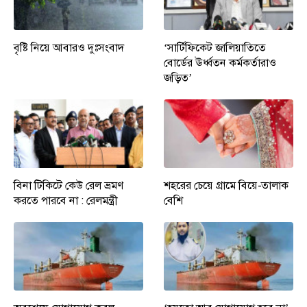
বৃষ্টি নিয়ে আবারও দুঃসংবাদ
‘সার্টিফিকেট জালিয়াতিতে
বোর্ডের ঊর্ধ্বতন কর্মকর্তারাও
জড়িত’
বিনা টিকিটে কেউ রেল ভ্রমণ
শহরের চেয়ে গ্রামে বিয়ে-তালাক
করতে পারবে না : রেলমন্ত্রী
বেশি