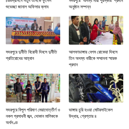
চরভদ্রাসনে নতুন ওসিকে ফুলেল
সদরপুরে ‘অদম্য নারী পুরস্কার’ প্রদান
শুভেচ্ছা জানাল অফিসার ক্লাব
অনুষ্ঠান সম্পন্ন
সদরপুরে দুর্নীতি বিরোধী দিবসে দুর্নীতি
আলফাডাঙ্গায় বেগম রোকেয়া দিবসে
প্রতিরোধের আহ্বান
তিন অদম্য নারীকে সম্মাননা স্মারক
প্রদান
সদরপুরে বিপুল পরিমাণ মেয়াদোত্তীর্ণ ও
ভাঙ্গায় চুরি হওয়া মোটরসাইকেল
নকল প্রসাধনী জব্দ, দোকান মালিককে
উদ্ধার, গ্রেপ্তার ৪
অর্থদণ্ড