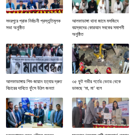
সদরপুরে প্রাক নির্বাচনী প্রস্তুতিমূলক
আলফাডাঙ্গা থানা জামে মসজিদে
সভা অনুষ্ঠিত
বয়স্কদের কোরআন সবকের সমাপনী
অনুষ্ঠিত
আলফাডাঙ্গায় শিশু জায়ান হত্যার দ্রুত
৩৫ ফুট গভীর গর্তের ভেতর থেকে
বিচারের দাবিতে ফুঁসে উঠল জনতা
ডাকছে ‘মা, মা’ বলে