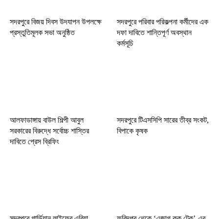
সদরপুরে বিজয় দিবস উদযাপন উপলক্ষে
সদরপুরে পরিবার পরিকল্পনা কর্মীদের এক
প্রস্তুতিমূলক সভা অনুষ্ঠিত
দফা দাবিতে শান্তিপূর্ণ অবস্থান
কর্মসূচি
আলফাডাঙ্গায় বাউল শিল্পী আবুল
সদরপুরে টিএসসিপি সারের তীব্র সংকট,
সরকারের বিরুদ্ধে সর্বোচ্চ শাস্তির
বিপাকে কৃষক
দাবিতে প্রেস ব্রিফিং
সদরপুরে গার্ডিয়ান লাইফের এরিয়া
ফরিদপুর থেকে ‘এজাগ কুক টেক’-এর