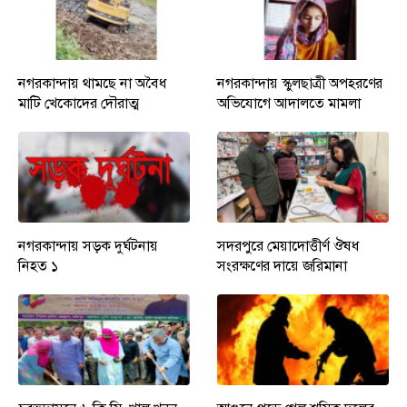
নগরকান্দায় থামছে না অবৈধ
নগরকান্দায় স্কুলছাত্রী অপহরণের
মাটি খেকোদের দৌরাত্ম
অভিযোগে আদালতে মামলা
নগরকান্দায় সড়ক দুর্ঘটনায়
সদরপুরে মেয়াদোত্তীর্ণ ঔষধ
নিহত ১
সংরক্ষণের দায়ে জরিমানা