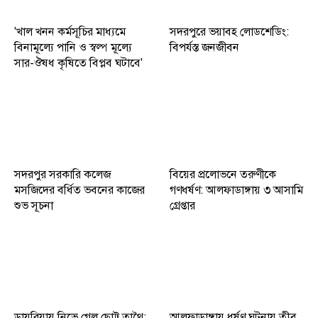
'খাল খনন কর্মসূচির মাধ্যমে
সদরপুরে ভয়াবহ লোডশেডিং:
বিনামূল্যে পানি ও স্বল্প মূল্যে
বিপর্যস্ত জনজীবন
সার-ঔষধ কৃষিতে বিপ্লব ঘটাবে'
সদরপুর সরকারি কলেজ
বিয়ের প্রলোভনে তরুণীকে
মসজিদের বর্ধিত ভবনের কাজের
গণধর্ষণ: আলফাডাঙ্গায় ৩ আসামি
শুভ সূচনা
গ্রেপ্তার
ডায়রিয়ায় নিভে গেল ছোট্ট তাথৈ:
আলফাডাঙ্গায় ধর্ষণ ঘটনায় তীব্র