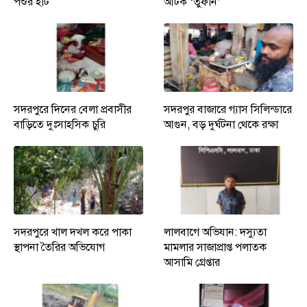
পশুর হাট
আটক ‘তুফান’
সদরপুরে দিনের বেলা প্রবাসীর
সদরপুর বাজারে গ্যাস সিলিন্ডারে
বাড়িতে দুঃসাহসিক চুরি
আগুন, বড় দুর্ঘটনা থেকে রক্ষা
সদরপুরে খাল দখল করে পাকা
লালবাগে অভিযান: দস্যুতা
স্থাপনা তৈরির অভিযোগ
মামলার সাজাপ্রাপ্ত পলাতক
আসামি গ্রেপ্তার