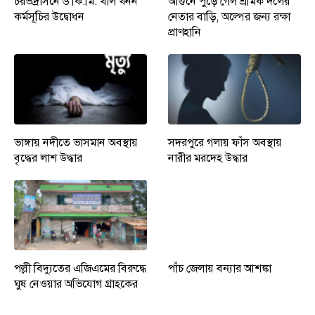
চরভদ্রাসনে ৬ কি.মি. খাল খনন
আগুনে পুড়ে গেল শ্রমিক দলের
কর্মসূচির উদ্বোধন
নেতার বাড়ি, অল্পের জন্য রক্ষা
প্রাণহানি
ভাঙ্গায় নদীতে ভাসমান অবস্থায়
সদরপুরে গলায় ফাঁস অবস্থায়
বৃদ্ধের লাশ উদ্ধার
নারীর মরদেহ উদ্ধার
পল্লী বিদ্যুতের এজিএমের বিরুদ্ধে
পাঁচ জেলায় বন্যার আশঙ্কা
ঘুষ নেওয়ার অভিযোগ গ্রাহকের