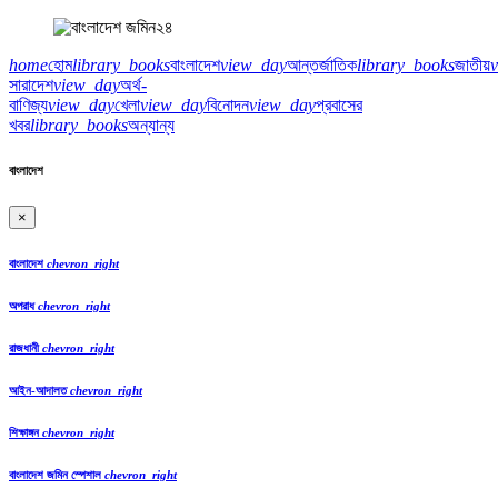
home
হোম
library_books
বাংলাদেশ
view_day
আন্তর্জাতিক
library_books
জাতীয়
সারাদেশ
view_day
অর্থ-
বাণিজ্য
view_day
খেলা
view_day
বিনোদন
view_day
প্রবাসের
খবর
library_books
অন্যান্য
বাংলাদেশ
×
বাংলাদেশ
chevron_right
অপরাধ
chevron_right
রাজধানী
chevron_right
আইন-আদালত
chevron_right
শিক্ষাঙ্গন
chevron_right
বাংলাদেশ জমিন স্পেশাল
chevron_right