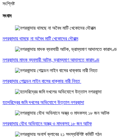
সংশ্লিষ্ট
সংবাদ
নগরকান্দায় থামছে না অবৈধ মাটি খেকোদের দৌরাত্ম
নগরকান্দায় মাদক ব্যবসায়ী আটক, ভ্রাম্যমাণ আদালতে কারাদণ্ড
নগরকান্দায় গোল্ডেন লাইন বাসের ধাক্কায় নারী নিহত
হতদরিদ্রের জমি দখলের অভিযোগে উত্তাল নগরকান্দা
নগরকান্দায় যৌথ অভিযানে অস্ত্র ও মাদকসহ ১৮ জন আটক