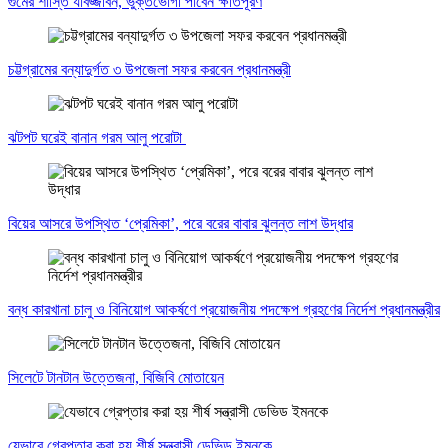
গুমের শাস্তি যাবজ্জীবন, ভুক্তভোগী পাবেন ক্ষতিপূরণ
চট্টগ্রামের বন্যাদুর্গত ৩ উপজেলা সফর করবেন প্রধানমন্ত্রী
ঝটপট ঘরেই বানান গরম আলু পরোটা
বিয়ের আসরে উপস্থিত ‘প্রেমিকা’, পরে বরের বাবার ঝুলন্ত লাশ উদ্ধার
বন্ধ কারখানা চালু ও বিনিয়োগ আকর্ষণে প্রয়োজনীয় পদক্ষেপ গ্রহণের নির্দেশ প্রধানমন্ত্রীর
সিলেটে টানটান উত্তেজনা, বিজিবি মোতায়েন
যেভাবে গ্রেপ্তার করা হয় শীর্ষ সন্ত্রাসী ডেভিড ইমনকে