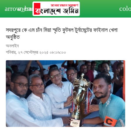
arrow_back
menu
col
সদরপুরে কে এম চাঁন মিয়া স্মৃতি ফুটবল টুর্নামেন্টের ফাইনাল খেলা
অনুষ্ঠিত
অনলাইন
শনিবার, ২৭ সেপ্টেম্বর ২০২৫ ০৮:০৯:০০