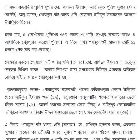
এ সময় রাজবাড়ীর পুলিশ সুপার মো. কামরুল ইসলাম, অতিরিক্ত পুলিশ সুপার (সদর
সার্কেল) আবু রাসেল, গোয়ালন্দ ঘাট থানার ওসি মোহাম্মদ রাকিবুল ইসলামসহ অনেকে
উপস্থিত ছিলেন।
জানা যায়, ৫ সেপ্টেম্বর পুলিশের ওপর হামলা ও গাড়ি ভাঙচুর মামলায় আরও ৪
আসামিকে গ্রেপ্তার করেছে পুলিশ। এ নিয়ে এখন পর্যন্ত ওই মামলায় মোট ১১
জনকে গ্রেপ্তার করা হয়েছে।
সোমবার সকালে গোয়ালন্দ ঘাট থানার ওসি (তদন্ত) মো. রাশিদুল ইসলাম এ তথ্যের
সত্যতা নিশ্চিত করেন। রোববার দিবাগত রাতে উপজেলার বিভিন্ন এলাকায় অভিযান
চালিয়ে ওই ৪ জনকে গ্রেপ্তার করা হয়।
গ্রেপ্তারকৃতরা হলেন- গোয়ালন্দের মাল্লাপট্টি শাকের ফকিরপাড়ার হেলাল উদ্দিনের
ছেলে সাইফুল ইসলাম শুভ (১৭), নতুনপাড়া মাল্লাপট্টির শওকত সরদারের ছেলে
জীবন সরদার (২২), আদর্শ গ্রামের ছালামের ছেলে বিল্লু ও ফরিদপুর কোটোয়ালির
ডিগ্রিচর বারখাদার নিজাম উদ্দিন সরদারের ছেলে মোহাম্মদ ফেরদৌস সরদার (৩৬)।
এ বিষয়ে গোয়ালন্দ ঘাট থানার ওসি (তদন্ত) মো. রাশিদুল ইসলাম বলেন, শুক্রবার
জুম্মার নামাজের পর তৌহিদী জনতা নুরাল পাগলের দরবার শরীফে হামলা চালায়।
সেসময় পুলিশের ওপর হামলা ও গাড়ি ভাঙচুর করা হয়। এতে পুলিশ সদস্যসহ প্রায়