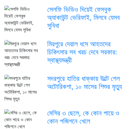
সেলফি ভিডিও দিয়েই ফেসবুক
অ্যাকাউন্ট ভেরিফাই, মিলবে যেসব
সুবিধা
মিরপুরে দেয়াল ধসে আহতদের
চিকিৎসার সব খরচ দেবে সরকার:
স্বাস্থ্যমন্ত্রী
সদরপুরে হাতির ধাক্কায় উল্টে গেল
অটোরিকশা, ১০ মাসের শিশুর মৃত্যু
মেসির ৩ ছেলে, কে কোন পায়ে ও
কোন পজিশনে খেলে