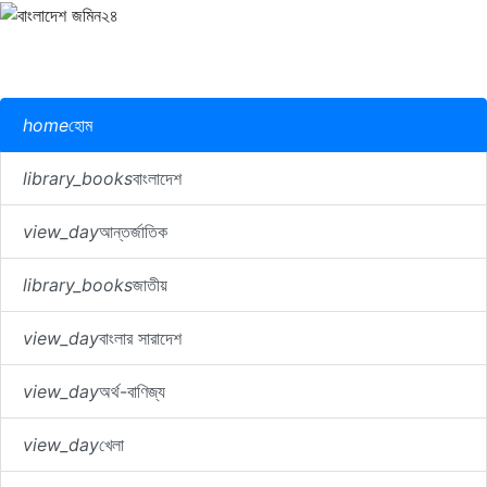
home
হোম
library_books
বাংলাদেশ
view_day
আন্তর্জাতিক
library_books
জাতীয়
view_day
বাংলার সারাদেশ
view_day
অর্থ-বাণিজ্য
view_day
খেলা