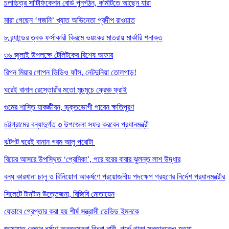
চলচ্চিত্র সার্টিফিকেশন বোর্ড পুনর্গঠন, কমিটিতে আছেন যারা
মারা গেছেন ‘গজনি’ খ্যাত অভিনেতা প্রদীপ রাওয়াত
৮ ব্র্যান্ডের ত্বক ফর্সাকারী ক্রিমে ভয়ংকর মাত্রায় মার্কারি শনাক্ত
৩৬ জুলাই উপলক্ষে টেলিটকের বিশেষ অফার
রিপন মিয়ার গোপন ভিডিও ফাঁস, নেটদুনিয়া তোলপাড়!
ঘরেই বানান রেস্তোরাঁর মতো মুচমুচে ফ্রেঞ্চ ফ্রাই
গুমের শাস্তি যাবজ্জীবন, ভুক্তভোগী পাবেন ক্ষতিপূরণ
চট্টগ্রামের বন্যাদুর্গত ৩ উপজেলা সফর করবেন প্রধানমন্ত্রী
ঝটপট ঘরেই বানান গরম আলু পরোটা
বিয়ের আসরে উপস্থিত ‘প্রেমিকা’, পরে বরের বাবার ঝুলন্ত লাশ উদ্ধার
বন্ধ কারখানা চালু ও বিনিয়োগ আকর্ষণে প্রয়োজনীয় পদক্ষেপ গ্রহণের নির্দেশ প্রধানমন্ত্রীর
সিলেটে টানটান উত্তেজনা, বিজিবি মোতায়েন
যেভাবে গ্রেপ্তার করা হয় শীর্ষ সন্ত্রাসী ডেভিড ইমনকে
জামায়াত নেতার ধর্ষণে অন্তঃসত্ত্বা বিধবা নারী, গর্ভে থাকা সন্তানকেও হত্যা