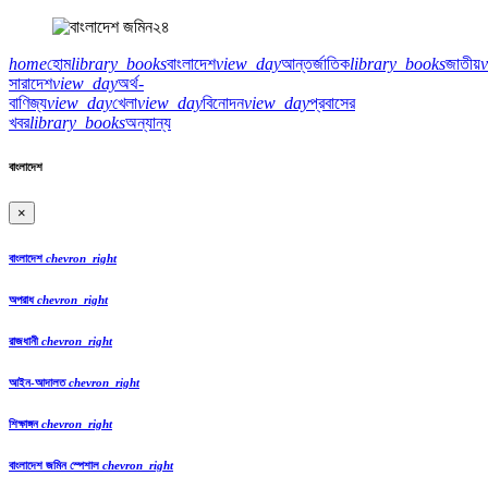
home
হোম
library_books
বাংলাদেশ
view_day
আন্তর্জাতিক
library_books
জাতীয়
সারাদেশ
view_day
অর্থ-
বাণিজ্য
view_day
খেলা
view_day
বিনোদন
view_day
প্রবাসের
খবর
library_books
অন্যান্য
বাংলাদেশ
×
বাংলাদেশ
chevron_right
অপরাধ
chevron_right
রাজধানী
chevron_right
আইন-আদালত
chevron_right
শিক্ষাঙ্গন
chevron_right
বাংলাদেশ জমিন স্পেশাল
chevron_right