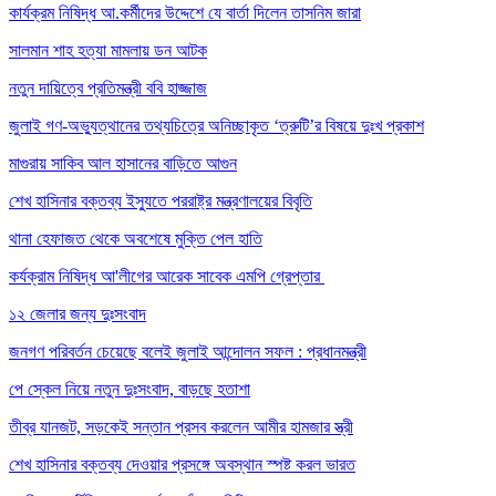
কার্যক্রম নিষিদ্ধ আ.কর্মীদের উদ্দেশে যে বার্তা দিলেন তাসনিম জারা
সালমান শাহ হত্যা মামলায় ডন আটক
নতুন দায়িত্বে প্রতিমন্ত্রী ববি হাজ্জাজ
জুলাই গণ-অভ্যুত্থানের তথ্যচিত্রে অনিচ্ছাকৃত ‘ত্রুটি’র বিষয়ে দুঃখ প্রকাশ
মাগুরায় সাকিব আল হাসানের বাড়িতে আগুন
শেখ হাসিনার বক্তব্য ইস্যুতে পররাষ্ট্র মন্ত্রণালয়ের বিবৃতি
থানা হেফাজত থেকে অবশেষে মুক্তি পেল হাতি
কর্যক্রাম নিষিদ্ধ আ'লীগের আরেক সাবেক এমপি গ্রেপ্তার
১২ জেলার জন্য দুঃসংবাদ
জনগণ পরিবর্তন চেয়েছে বলেই জুলাই আন্দোলন সফল : প্রধানমন্ত্রী
পে স্কেল নিয়ে নতুন দুঃসংবাদ, বাড়ছে হতাশা
তীব্র যানজট, সড়কেই সন্তান প্রসব করলেন আমীর হামজার স্ত্রী
শেখ হাসিনার বক্তব্য দেওয়ার প্রসঙ্গে অবস্থান স্পষ্ট করল ভারত