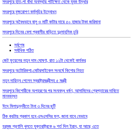
সদরপুরে হাত-পা বাঁধা অবস্থায় পাটক্ষেত থেকে যুবক উদ্ধার
সদরপুরে বৃক্ষরোপণ কর্মসূচির উদ্বোধন
সদরপুরে অবৈধভাবে বালু ও মাটি কাটার দায়ে ৫০ হাজার টাকা জরিমানা
সদরপুরে দিনের বেলা প্রবাসীর বাড়িতে দুঃসাহসিক চুরি
সর্বশেষ
সর্বাধিক পঠিত
জেট ফুয়েলের নতুন দাম ঘোষণা, রাত ১২টা থেকেই কার্যকর
সদরপুরে অটোরিকশা-মোটরসাইকেল সংঘর্ষে কিশোর নিহত
নতুন দায়িত্ব পেলেন স্বরাষ্ট্রমন্ত্রীসহ ৫ মন্ত্রী
সদরপুরে কিশোরীকে অপহরণের পর সংঘবদ্ধ ধর্ষণ, আসামিদের গ্রেপ্তারের দাবিতে
মানববন্ধন
ঈদে মিলাদুন্নবীতে টানা ৩ দিনের ছুটি
ঠিক কয়টায় প্রকাশ হবে এসএসসির ফল, জানা যাবে যেভাবে
হরমুজ প্রণালি খুলতে যুক্তরাষ্ট্রকে ৬ শর্ত দিল ইরান, যা আছে এতে