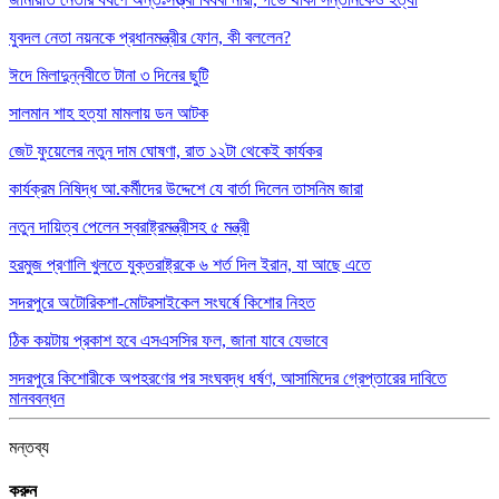
যুবদল নেতা নয়নকে প্রধানমন্ত্রীর ফোন, কী বললেন?
ঈদে মিলাদুন্নবীতে টানা ৩ দিনের ছুটি
সালমান শাহ হত্যা মামলায় ডন আটক
জেট ফুয়েলের নতুন দাম ঘোষণা, রাত ১২টা থেকেই কার্যকর
কার্যক্রম নিষিদ্ধ আ.কর্মীদের উদ্দেশে যে বার্তা দিলেন তাসনিম জারা
নতুন দায়িত্ব পেলেন স্বরাষ্ট্রমন্ত্রীসহ ৫ মন্ত্রী
হরমুজ প্রণালি খুলতে যুক্তরাষ্ট্রকে ৬ শর্ত দিল ইরান, যা আছে এতে
সদরপুরে অটোরিকশা-মোটরসাইকেল সংঘর্ষে কিশোর নিহত
ঠিক কয়টায় প্রকাশ হবে এসএসসির ফল, জানা যাবে যেভাবে
সদরপুরে কিশোরীকে অপহরণের পর সংঘবদ্ধ ধর্ষণ, আসামিদের গ্রেপ্তারের দাবিতে
মানববন্ধন
মন্তব্য
করুন