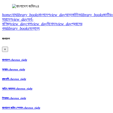
home
হোম
library_books
বাংলাদেশ
view_day
আন্তর্জাতিক
library_books
জাতীয়
সারাদেশ
view_day
অর্থ-
বাণিজ্য
view_day
খেলা
view_day
বিনোদন
view_day
প্রবাসের
খবর
library_books
অন্যান্য
বাংলাদেশ
×
বাংলাদেশ
chevron_right
অপরাধ
chevron_right
রাজধানী
chevron_right
আইন-আদালত
chevron_right
শিক্ষাঙ্গন
chevron_right
বাংলাদেশ জমিন স্পেশাল
chevron_right