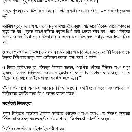
দুর্ঘটনা ঘটে। মুহূর্তেই ঘটনাটি এলাকায় ব্যাপক চাঞ্চল্যের সৃষ্টি করে।
আহত গৃহবধূর নাম শিল্পী রানী (৩৬)। তিনি কুসুমদি গ্রামের বাসিন্দা এবং প্রদীপ মন্ডলের
স্ত্রী।
স্থানীয় সূত্রে জানা যায়, রাতে রান্নার সময় হঠাৎ গ্যাস সিলিন্ডারে লিকেজ থেকে আগুনের
সূত্রপাত হয়। দ্রুত আগুন ছড়িয়ে পড়লে শিল্পী রানী গুরুতর দগ্ধ হন। পরে পরিবারের
সদস্য ও স্থানীয়রা তাকে উদ্ধার করে আলফাডাঙ্গা উপজেলা স্বাস্থ্য কমপ্লেক্সে নিয়ে
যান।
সেখানে প্রাথমিক চিকিৎসা দেওয়ার পর অবস্থার অবনতি হলে কর্তব্যরত চিকিৎসক তাকে
উন্নত চিকিৎসার জন্য ঢাকা মেডিকেল কলেজ হাসপাতাল-এ পাঠান।
এ বিষয়ে চিকিৎসক ডা. রিয়াজুল ইসলাম জানান, “রোগীর শরীরের বিভিন্ন অংশ দগ্ধ
হয়েছে। উন্নত চিকিৎসার প্রয়োজন হওয়ায় তাকে ঢাকায় রেফার করা হয়েছে। গ্যাস
সিলিন্ডার ব্যবহারে সবাইকে আরও সতর্ক থাকতে হবে।”
ঘটনার পর পুরো এলাকায় আতঙ্ক বিরাজ করছে। স্থানীয়দের মতে, অসাবধানতা ও
সিলিন্ডারের ত্রুটির কারণেই এ ধরনের দুর্ঘটনা ঘটছে।
সতর্কতাই নিরাপত্তা
গ্যাস সিলিন্ডার আমাদের দৈনন্দিন জীবনের গুরুত্বপূর্ণ অংশ হলেও এর নিরাপদ ব্যবহার
নিশ্চিত না হলে বড় ধরনের দুর্ঘটনা ঘটতে পারে। বিশেষজ্ঞরা পরামর্শ দিয়েছেন—
নিয়মিত রেগুলেটর ও পাইপলাইন পরীক্ষা করা