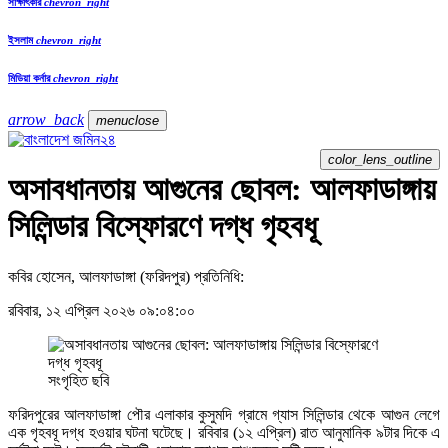
সাক্ষাৎকার
chevron_right
ইসলাম
chevron_right
মিডিয়া কর্নার
chevron_right
arrow_back
menu
close
color_lens_outline
অসাবধানতায় আগুনের ছোবল: আলফাডাঙ্গায়
সিলিন্ডার বিস্ফোরণে দগ্ধ গৃহবধূ
কবির হোসেন, আলফাডাঙ্গা (ফরিদপুর) প্রতিনিধি:
রবিবার, ১২ এপ্রিল ২০২৬ ০৯:০৪:০০
সংগৃহিত ছবি
ফরিদপুরের আলফাডাঙ্গা পৌর এলাকার কুসুমদি গ্রামে গ্যাস সিলিন্ডার থেকে আগুন লেগে
এক গৃহবধূ দগ্ধ হওয়ার ঘটনা ঘটেছে। রবিবার (১২ এপ্রিল) রাত আনুমানিক ৯টার দিকে এ