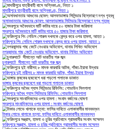
ভাঙ্গায় ভয়াবহ সড়ক দুর্ঘটনা: বাস-ট্রাক মুখোমুখি সংঘর্ষে নিহত ২
মাদারীপুরে যাত্রীবাহী বাসে অগ্নিকাণ্ড, নিহত ১
অসাবধানতায় আগুনের ছোবল: আলফাডাঙ্গায় সিলিন্ডার বিস্ফোরণে দগ্ধ গৃহবধূ
সদরপুরে অবৈধভাবে মাটি কাটার দায়ে ৫০ হাজার টাকা জরিমানা
ফরিদপুরে পিং লেডিস শোরুম দখলকে কেন্দ্র করে ওপর হামলা, আহত ১
নগরকান্দায় গাছ কেটে নেওয়ার অভিযোগ, থানায় লিখিত অভিযোগ
চুনারুঘাটে সীমান্তে আট ভারতীয় গরু জব্দ
ফরিদপুরে দুই নারীসহ ৮ মাদক কারবারি আটক, গাঁজা-ইয়াবা উদ্ধার
ভাঙ্গায় কৃষকের ছদ্মবেশে ধরা পড়লো পলাতক ডাকাত
ফরিদপুরে অবৈধ গ্যাস সিলিন্ডার রিফিলিং: গোডাউন সিলগালা
সদরপুরে সাংবাদিকদের ওপর হামলা : সংবাদ বর্জনের ঘোষণা
টাকার লোভে খালাকে হত্যা: ফাসির দাবিতে এলাকাবাসীর মানববন্ধন
ফরিদপুরে সন্ত্রাস, হামলা ও চুরির প্রতিবাদে গ্রামবাসীর সংবাদ সম্মেলন