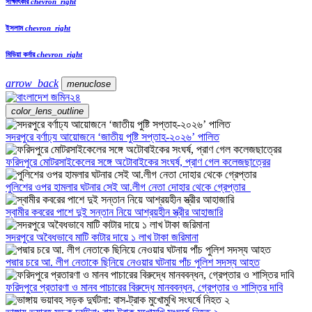
সাক্ষাৎকার
chevron_right
ইসলাম
chevron_right
মিডিয়া কর্নার
chevron_right
arrow_back
menu
close
color_lens_outline
সদরপুরে বর্ণাঢ্য আয়োজনে ‘জাতীয় পুষ্টি সপ্তাহ-২০২৬’ পালিত
ফরিদপুরে মোটরসাইকেলের সঙ্গে অটোবাইকের সংঘর্ষ, প্রাণ গেল কলেজছাত্রের
পুলিশের ওপর হামলার ঘটনার সেই আ.লীগ নেতা দোহার থেকে গ্রেপ্তার
স্বামীর কবরের পাশে দুই সন্তান নিয়ে আশ্রয়হীন স্ত্রীর আহাজারি
সদরপুরে অবৈধভাবে মাটি কাটার দায়ে ১ লাখ টাকা জরিমানা
পদ্মার চরে আ. লীগ নেতাকে ছিনিয়ে নেওয়ার ঘটনায় পাঁচ পুলিশ সদস্য আহত
ফরিদপুরে প্রতারণা ও মানব পাচারের বিরুদ্ধে মানববন্ধন, গ্রেপ্তার ও শাস্তির দাবি