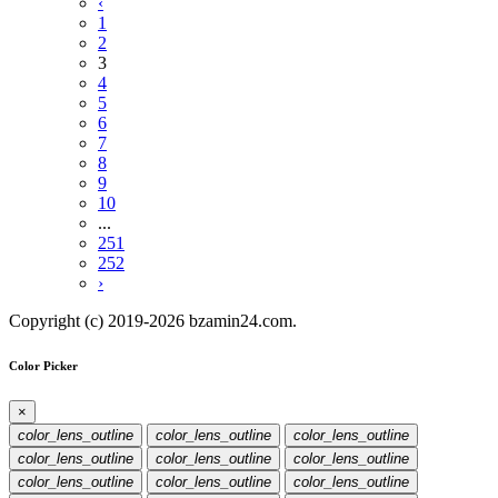
‹
1
2
3
4
5
6
7
8
9
10
...
251
252
›
Copyright (c) 2019-2026 bzamin24.com.
Color Picker
×
color_lens_outline
color_lens_outline
color_lens_outline
color_lens_outline
color_lens_outline
color_lens_outline
color_lens_outline
color_lens_outline
color_lens_outline