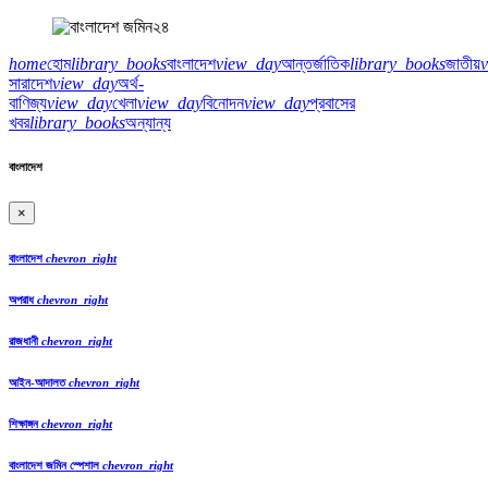
home
হোম
library_books
বাংলাদেশ
view_day
আন্তর্জাতিক
library_books
জাতীয়
সারাদেশ
view_day
অর্থ-
বাণিজ্য
view_day
খেলা
view_day
বিনোদন
view_day
প্রবাসের
খবর
library_books
অন্যান্য
বাংলাদেশ
×
বাংলাদেশ
chevron_right
অপরাধ
chevron_right
রাজধানী
chevron_right
আইন-আদালত
chevron_right
শিক্ষাঙ্গন
chevron_right
বাংলাদেশ জমিন স্পেশাল
chevron_right