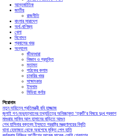
আন্তর্জাতিক
জাতীয়
রাজনীতি
বাংলার সারাদেশ
অর্থ-বাণিজ্য
খেলা
বিনোদন
প্রবাসের খবর
অন্যান্য
জীবনধারা
বিজ্ঞান ও প্রযুক্তি
মতামত
পাঠকের কলাম
চাকরির খবর
সাক্ষাৎকার
ইসলাম
মিডিয়া কর্নার
শিরোনাম
নতুন দায়িত্বে প্রতিমন্ত্রী ববি হাজ্জাজ
জুলাই গণ-অভ্যুত্থানের তথ্যচিত্রে অনিচ্ছাকৃত ‘ত্রুটি’র বিষয়ে দুঃখ প্রকাশ
মাগুরায় সাকিব আল হাসানের বাড়িতে আগুন
শেখ হাসিনার বক্তব্য ইস্যুতে পররাষ্ট্র মন্ত্রণালয়ের বিবৃতি
থানা হেফাজত থেকে অবশেষে মুক্তি পেল হাতি
কর্যক্রাম নিষিদ্ধ আ'লীগের আরেক সাবেক এমপি গ্রেপ্তার