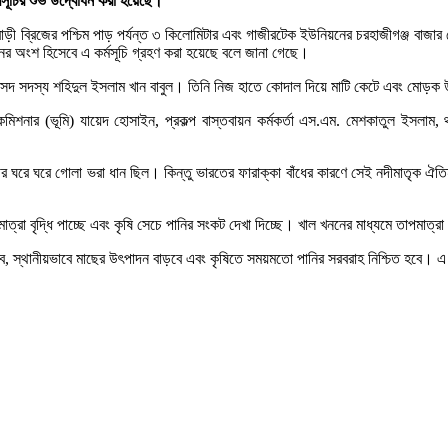
্মসূচির শুভ উদ্বোধন করা হয়েছে।
দার বাড়ী ব্রিজের পশ্চিম পাড় পর্যন্ত ৩ কিলোমিটার এবং গাজীরটেক ইউনিয়নের চরহাজীগঞ্জ 
বায়নের অংশ হিসেবে এ কর্মসূচি গ্রহণ করা হয়েছে বলে জানা গেছে।
সদ সদস্য শহিদুল ইসলাম খান বাবুল। তিনি নিজ হাতে কোদাল দিয়ে মাটি কেটে এবং মোড়ক উন্
িশনার (ভূমি) যায়েদ হোসাইন, প্রকল্প বাস্তবায়ন কর্মকর্তা এস.এম. মেশকাতুল ইসলাম,
থের ঘরে ঘরে গোলা ভরা ধান ছিল। কিন্তু ভারতের ফারাক্কা বাঁধের কারণে সেই নদীমাতৃক
ত্রা বৃদ্ধি পাচ্ছে এবং কৃষি সেচে পানির সংকট দেখা দিচ্ছে। খাল খননের মাধ্যমে তাপমাত্রা 
া হবে, স্থানীয়ভাবে মাছের উৎপাদন বাড়বে এবং কৃষিতে সময়মতো পানির সরবরাহ নিশ্চিত হবে