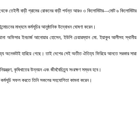
বাজার থেকে তেইলী বাড়ী গ্রামের রোকনের বাড়ী পর্যন্ত আরও ৩ কিলোমিটার—মোট ৬ কিলোমিটার
মোচনের মাধ্যমে কর্মসূচির আনুষ্ঠানিক উদ্বোধন ঘোষণা করেন।
 থানা অফিসার ইনচার্জ আনোয়ার হোসেন, ইউপি চেয়ারম্যান মো. ইয়াকুব আলীসহ স্থানীয়
 ঐতিহ্য অনেকটাই হারিয়ে গেছে। তাই দেশের সেই অতীত ঐতিহ্য ফিরিয়ে আনতে সরকার সারা
নিয়ন্ত্রণ, কৃষিখাতের উন্নয়ন এবং জীববৈচিত্র্য সংরক্ষণ সম্ভব হবে।
। এ কর্মসূচি সফল করতে তিনি সকলের সহযোগিতা কামনা করেন।