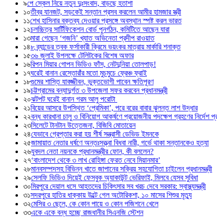
৯
পে স্কেল নিয়ে নতুন দুঃসংবাদ, বাড়ছে হতাশা
১০
তীব্র যানজট, সড়কেই সন্তান প্রসব করলেন আমীর হামজার স্ত্রী
১১
শেখ হাসিনার বক্তব্য দেওয়ার প্রসঙ্গে অবস্থান স্পষ্ট করল ভারত
১২
চলচ্চিত্র সার্টিফিকেশন বোর্ড পুনর্গঠন, কমিটিতে আছেন যারা
১৩
মারা গেছেন ‘গজনি’ খ্যাত অভিনেতা প্রদীপ রাওয়াত
১৪
৮ ব্র্যান্ডের ত্বক ফর্সাকারী ক্রিমে ভয়ংকর মাত্রায় মার্কারি শনাক্ত
১৫
৩৬ জুলাই উপলক্ষে টেলিটকের বিশেষ অফার
১৬
রিপন মিয়ার গোপন ভিডিও ফাঁস, নেটদুনিয়া তোলপাড়!
১৭
ঘরেই বানান রেস্তোরাঁর মতো মুচমুচে ফ্রেঞ্চ ফ্রাই
১৮
গুমের শাস্তি যাবজ্জীবন, ভুক্তভোগী পাবেন ক্ষতিপূরণ
১৯
চট্টগ্রামের বন্যাদুর্গত ৩ উপজেলা সফর করবেন প্রধানমন্ত্রী
২০
ঝটপট ঘরেই বানান গরম আলু পরোটা
২১
বিয়ের আসরে উপস্থিত ‘প্রেমিকা’, পরে বরের বাবার ঝুলন্ত লাশ উদ্ধার
২২
বন্ধ কারখানা চালু ও বিনিয়োগ আকর্ষণে প্রয়োজনীয় পদক্ষেপ গ্রহণের নির্দেশ প্রধ
২৩
সিলেটে টানটান উত্তেজনা, বিজিবি মোতায়েন
২৪
যেভাবে গ্রেপ্তার করা হয় শীর্ষ সন্ত্রাসী ডেভিড ইমনকে
২৫
জামায়াত নেতার ধর্ষণে অন্তঃসত্ত্বা বিধবা নারী, গর্ভে থাকা সন্তানকেও হত্যা
২৬
যুবদল নেতা নয়নকে প্রধানমন্ত্রীর ফোন, কী বললেন?
২৭
‘বাংলাদেশ থেকে ৩ লাখ রোহিঙ্গা ফেরত নেবে মিয়ানমার’
২৮
মানবসম্পদসহ বিভিন্ন খাতে জাপানের সক্রিয় সহযোগিতা চাইলেন প্রধানমন্ত্রী
২৯
সেলফি ভিডিও দিয়েই ফেসবুক অ্যাকাউন্ট ভেরিফাই, মিলবে যেসব সুবিধা
৩০
মিরপুরে দেয়াল ধসে আহতদের চিকিৎসার সব খরচ দেবে সরকার: স্বাস্থ্যমন্ত্রী
৩১
সদরপুরে হাতির ধাক্কায় উল্টে গেল অটোরিকশা, ১০ মাসের শিশুর মৃত্যু
৩২
মেসির ৩ ছেলে, কে কোন পায়ে ও কোন পজিশনে খেলে
৩৩
একে একে বন্ধ হচ্ছে রাজধানীর সিএনজি স্টেশন