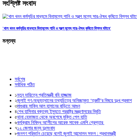
সংশ্লিষ্ট
সংবাদ
'খাল খনন কর্মসূচির মাধ্যমে বিনামূল্যে পানি ও স্বল্প মূল্যে সার-ঔষধ কৃষিতে বিপ্লব ঘটাবে'
মন্তব্য
সর্বশেষ
সর্বাধিক পঠিত
১
নতুন দায়িত্বে প্রতিমন্ত্রী ববি হাজ্জাজ
২
জুলাই গণ-অভ্যুত্থানের তথ্যচিত্রে অনিচ্ছাকৃত ‘ত্রুটি’র বিষয়ে দুঃখ প্রকাশ
৩
মাগুরায় সাকিব আল হাসানের বাড়িতে আগুন
৪
শেখ হাসিনার বক্তব্য ইস্যুতে পররাষ্ট্র মন্ত্রণালয়ের বিবৃতি
৫
থানা হেফাজত থেকে অবশেষে মুক্তি পেল হাতি
৬
কর্যক্রাম নিষিদ্ধ আ'লীগের আরেক সাবেক এমপি গ্রেপ্তার
৭
১২ জেলার জন্য দুঃসংবাদ
৮
জনগণ পরিবর্তন চেয়েছে বলেই জুলাই আন্দোলন সফল : প্রধানমন্ত্রী