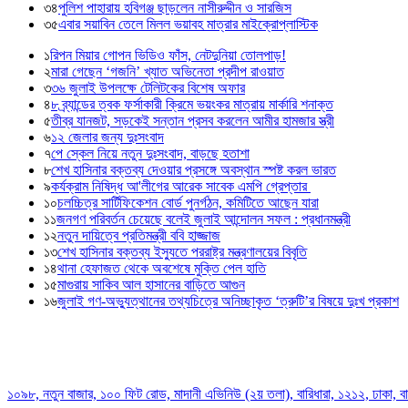
৩৪
পুলিশ পাহারায় হবিগঞ্জ ছাড়লেন নাসীরুদ্দীন ও সারজিস
৩৫
এবার সয়াবিন তেলে মিলল ভয়াবহ মাত্রার মাইক্রোপ্লাস্টিক
১
রিপন মিয়ার গোপন ভিডিও ফাঁস, নেটদুনিয়া তোলপাড়!
২
মারা গেছেন ‘গজনি’ খ্যাত অভিনেতা প্রদীপ রাওয়াত
৩
৩৬ জুলাই উপলক্ষে টেলিটকের বিশেষ অফার
৪
৮ ব্র্যান্ডের ত্বক ফর্সাকারী ক্রিমে ভয়ংকর মাত্রায় মার্কারি শনাক্ত
৫
তীব্র যানজট, সড়কেই সন্তান প্রসব করলেন আমীর হামজার স্ত্রী
৬
১২ জেলার জন্য দুঃসংবাদ
৭
পে স্কেল নিয়ে নতুন দুঃসংবাদ, বাড়ছে হতাশা
৮
শেখ হাসিনার বক্তব্য দেওয়ার প্রসঙ্গে অবস্থান স্পষ্ট করল ভারত
৯
কর্যক্রাম নিষিদ্ধ আ'লীগের আরেক সাবেক এমপি গ্রেপ্তার
১০
চলচ্চিত্র সার্টিফিকেশন বোর্ড পুনর্গঠন, কমিটিতে আছেন যারা
১১
জনগণ পরিবর্তন চেয়েছে বলেই জুলাই আন্দোলন সফল : প্রধানমন্ত্রী
১২
নতুন দায়িত্বে প্রতিমন্ত্রী ববি হাজ্জাজ
১৩
শেখ হাসিনার বক্তব্য ইস্যুতে পররাষ্ট্র মন্ত্রণালয়ের বিবৃতি
১৪
থানা হেফাজত থেকে অবশেষে মুক্তি পেল হাতি
১৫
মাগুরায় সাকিব আল হাসানের বাড়িতে আগুন
১৬
জুলাই গণ-অভ্যুত্থানের তথ্যচিত্রে অনিচ্ছাকৃত ‘ত্রুটি’র বিষয়ে দুঃখ প্রকাশ
১০৯৮, নতুন বাজার, ১০০ ফিট রোড, মাদানী এভিনিউ (২য় তলা), বারিধারা, ১২১২, ঢাকা, 