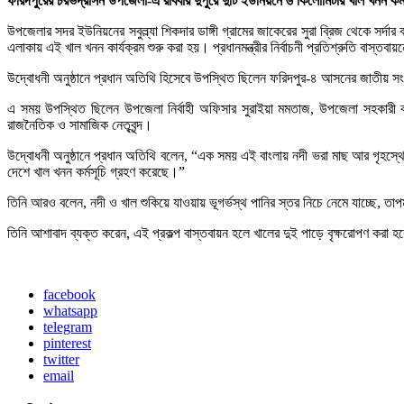
ফরিদপুরের চরভদ্রাসন উপজেলা-এ রবিবার দুপুরে দুটি ইউনিয়নে ৬ কিলোমিটার খাল খনন কর
উপজেলার সদর ইউনিয়নের সবুল্ল্যা শিকদার ডাঙ্গী গ্রামের জাকেরের সুরা ব্রিজ থেকে সর্
এলাকায় এই খাল খনন কার্যক্রম শুরু করা হয়। প্রধানমন্ত্রীর নির্বাচনী প্রতিশ্রুতি বাস্ত
উদ্বোধনী অনুষ্ঠানে প্রধান অতিথি হিসেবে উপস্থিত ছিলেন ফরিদপুর-৪ আসনের জাতীয় সং
এ সময় উপস্থিত ছিলেন উপজেলা নির্বাহী অফিসার সুরাইয়া মমতাজ, উপজেলা সহকারী কম
রাজনৈতিক ও সামাজিক নেতৃবৃন্দ।
উদ্বোধনী অনুষ্ঠানে প্রধান অতিথি বলেন, “এক সময় এই বাংলায় নদী ভরা মাছ আর গৃহস্
দেশে খাল খনন কর্মসূচি গ্রহণ করেছে।”
তিনি আরও বলেন, নদী ও খাল শুকিয়ে যাওয়ায় ভূগর্ভস্থ পানির স্তর নিচে নেমে যাচ্ছে, তাপমা
তিনি আশাবাদ ব্যক্ত করেন, এই প্রকল্প বাস্তবায়ন হলে খালের দুই পাড়ে বৃক্ষরোপণ কর
facebook
whatsapp
telegram
pinterest
twitter
email