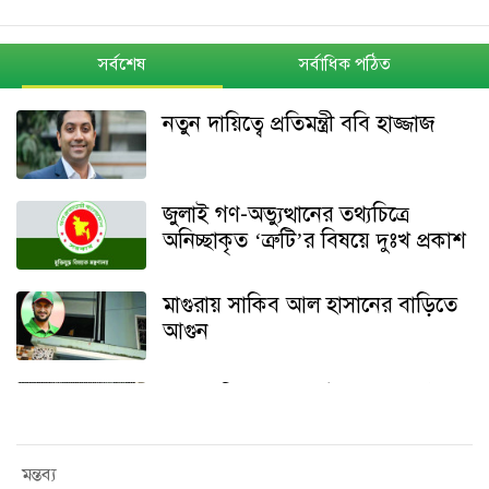
সর্বশেষ
সর্বাধিক পঠিত
নতুন দায়িত্বে প্রতিমন্ত্রী ববি হাজ্জাজ
জুলাই গণ-অভ্যুত্থানের তথ্যচিত্রে
অনিচ্ছাকৃত ‘ত্রুটি’র বিষয়ে দুঃখ প্রকাশ
মাগুরায় সাকিব আল হাসানের বাড়িতে
আগুন
শেখ হাসিনার বক্তব্য ইস্যুতে পররাষ্ট্র
মন্ত্রণালয়ের বিবৃতি
মন্তব্য
থানা হেফাজত থেকে অবশেষে মুক্তি