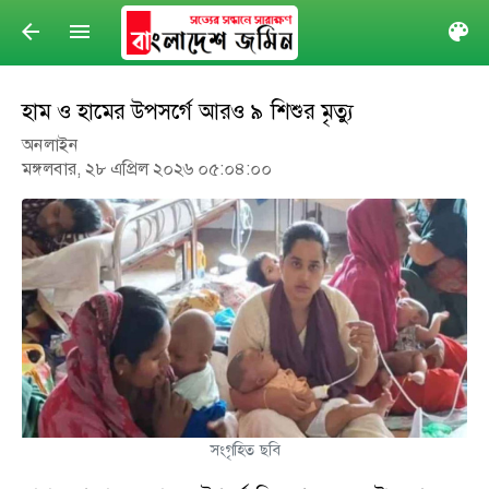
arrow_back
menu
col
হাম ও হামের উপসর্গে আরও ৯ শিশুর মৃত্যু
অনলাইন
মঙ্গলবার, ২৮ এপ্রিল ২০২৬ ০৫:০৪:০০
সংগৃহিত ছবি