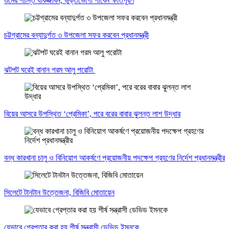
গুমের শাস্তি যাবজ্জীবন, ভুক্তভোগী পাবেন ক্ষতিপূরণ
চট্টগ্রামের বন্যাদুর্গত ৩ উপজেলা সফর করবেন প্রধানমন্ত্রী
ঝটপট ঘরেই বানান গরম আলু পরোটা
বিয়ের আসরে উপস্থিত ‘প্রেমিকা’, পরে বরের বাবার ঝুলন্ত লাশ উদ্ধার
বন্ধ কারখানা চালু ও বিনিয়োগ আকর্ষণে প্রয়োজনীয় পদক্ষেপ গ্রহণের নির্দেশ প্রধানমন্ত্রীর
সিলেটে টানটান উত্তেজনা, বিজিবি মোতায়েন
যেভাবে গ্রেপ্তার করা হয় শীর্ষ সন্ত্রাসী ডেভিড ইমনকে