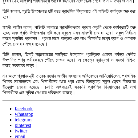
বুধবার (২২ এপ্রিল) প্রধানমন্ত্রী তারেক রহমানের সঙ্গে বৈঠক শেষে তিনি এ তথ্য জানান।
তিনি জানান, প্রতি উপজেলার দুটি করে প্রাথমিক বিদ্যালয়ে এই পাইলট কার্যক্রম শুরু করা
হবে।
মাহদী আমিন বলেন, পাইলট আকারে প্রাথমিকভাবে প্রথম শ্রেণি থেকে কার্যক্রমটি শুরু
হচ্ছে এবং প্রতি উপজেলায় দুটি করে স্কুলে এসব সামগ্রী দেওয়া হবে। স্কুল নির্বাচন
করবে স্থানীয় প্রশাসন। প্রথম মাসে অন্তত এক লাখ শিক্ষার্থীর মধ্যে ব্যাগ ও পোশাক
পৌঁছে দেওয়ার লক্ষ্য রয়েছে।
তিনি জানান, তিনটি মন্ত্রণালয়ের সমন্বিত উদ্যোগে প্রান্তিক এলাকা পর্যন্ত দেশীয়
উৎপাদিত পণ্য পর্যায়ক্রমে পৌঁছে দেওয়া হবে। এ ক্ষেত্রে ন্যায্যতা ও সমতা নিশ্চিত
করাই সরকারের লক্ষ্য।
এর আগে প্রধানমন্ত্রী তারেক রহমান জাতীয় সংসদের অধিবেশনে জানিয়েছিলেন, প্রাথমিক
শিক্ষার মানোন্নয়ন এবং শিক্ষার্থীদের ঝরে পড়া রোধে বিনামূল্যে স্কুল ড্রেস বিতরণের
উদ্যোগ নেওয়া হয়েছে। চলতি অর্থবছরেই সরকারি প্রাথমিক বিদ্যালয়ের দুই লাখ
শিক্ষার্থীকে এই সুবিধা দেওয়ার পরিকল্পনা রয়েছে।
facebook
whatsapp
telegram
pinterest
twitter
email