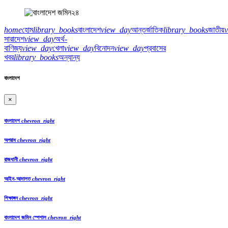
home
হোম
library_books
বাংলাদেশ
view_day
আন্তর্জাতিক
library_books
জাতীয়
সারাদেশ
view_day
অর্থ-
বাণিজ্য
view_day
খেলা
view_day
বিনোদন
view_day
প্রবাসের
খবর
library_books
অন্যান্য
বাংলাদেশ
×
বাংলাদেশ
chevron_right
অপরাধ
chevron_right
রাজধানী
chevron_right
আইন-আদালত
chevron_right
শিক্ষাঙ্গন
chevron_right
বাংলাদেশ জমিন স্পেশাল
chevron_right