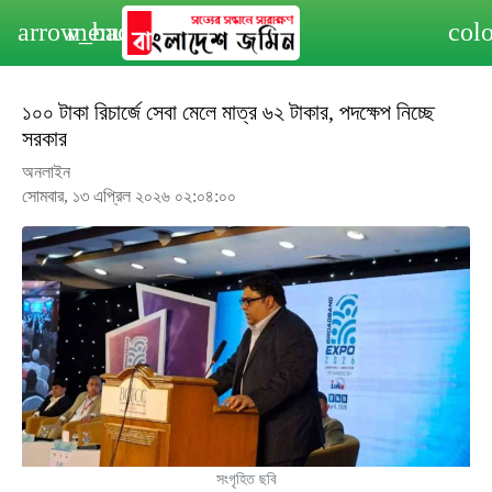
arrow_back
menu
col
১০০ টাকা রিচার্জে সেবা মেলে মাত্র ৬২ টাকার, পদক্ষেপ নিচ্ছে
সরকার
অনলাইন
সোমবার, ১৩ এপ্রিল ২০২৬ ০২:০৪:০০
সংগৃহিত ছবি