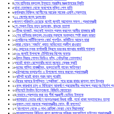
৪
শেখ হাসিনার বক্তব্য ইস্যুতে পররাষ্ট্র মন্ত্রণালয়ের বিবৃতি
৫
থানা হেফাজত থেকে অবশেষে মুক্তি পেল হাতি
৬
কর্যক্রাম নিষিদ্ধ আ'লীগের আরেক সাবেক এমপি গ্রেপ্তার
৭
১২ জেলার জন্য দুঃসংবাদ
৮
জনগণ পরিবর্তন চেয়েছে বলেই জুলাই আন্দোলন সফল : প্রধানমন্ত্রী
৯
পে স্কেল নিয়ে নতুন দুঃসংবাদ, বাড়ছে হতাশা
১০
তীব্র যানজট, সড়কেই সন্তান প্রসব করলেন আমীর হামজার স্ত্রী
১১
শেখ হাসিনার বক্তব্য দেওয়ার প্রসঙ্গে অবস্থান স্পষ্ট করল ভারত
১২
চলচ্চিত্র সার্টিফিকেশন বোর্ড পুনর্গঠন, কমিটিতে আছেন যারা
১৩
মারা গেছেন ‘গজনি’ খ্যাত অভিনেতা প্রদীপ রাওয়াত
১৪
৮ ব্র্যান্ডের ত্বক ফর্সাকারী ক্রিমে ভয়ংকর মাত্রায় মার্কারি শনাক্ত
১৫
৩৬ জুলাই উপলক্ষে টেলিটকের বিশেষ অফার
১৬
রিপন মিয়ার গোপন ভিডিও ফাঁস, নেটদুনিয়া তোলপাড়!
১৭
ঘরেই বানান রেস্তোরাঁর মতো মুচমুচে ফ্রেঞ্চ ফ্রাই
১৮
গুমের শাস্তি যাবজ্জীবন, ভুক্তভোগী পাবেন ক্ষতিপূরণ
১৯
চট্টগ্রামের বন্যাদুর্গত ৩ উপজেলা সফর করবেন প্রধানমন্ত্রী
২০
ঝটপট ঘরেই বানান গরম আলু পরোটা
২১
বিয়ের আসরে উপস্থিত ‘প্রেমিকা’, পরে বরের বাবার ঝুলন্ত লাশ উদ্ধার
২২
বন্ধ কারখানা চালু ও বিনিয়োগ আকর্ষণে প্রয়োজনীয় পদক্ষেপ গ্রহণের নির্দেশ প্রধ
২৩
সিলেটে টানটান উত্তেজনা, বিজিবি মোতায়েন
২৪
যেভাবে গ্রেপ্তার করা হয় শীর্ষ সন্ত্রাসী ডেভিড ইমনকে
২৫
জামায়াত নেতার ধর্ষণে অন্তঃসত্ত্বা বিধবা নারী, গর্ভে থাকা সন্তানকেও হত্যা
২৬
যুবদল নেতা নয়নকে প্রধানমন্ত্রীর ফোন, কী বললেন?
২৭
‘বাংলাদেশ থেকে ৩ লাখ রোহিঙ্গা ফেরত নেবে মিয়ানমার’
২৮
মানবসম্পদসহ বিভিন্ন খাতে জাপানের সক্রিয় সহযোগিতা চাইলেন প্রধানমন্ত্রী