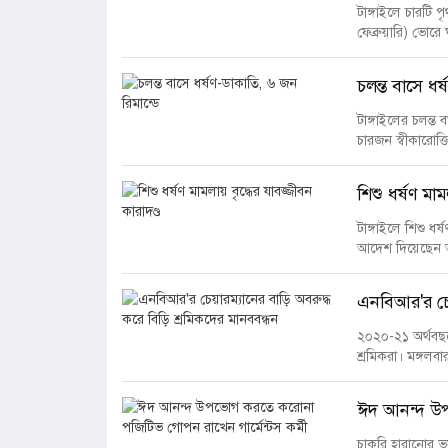
টাঙ্গাইলে চারটি
ফেব্রুয়ারি) ভোরে
চলন্ত বাসে ধর
টাঙ্গাইলের চলন্ত
চারজন স্বীকারোক
শিশু ধর্ষণ মাম
টাঙ্গাইলে শিশু ধ
আদেশ দিয়েছেন আদ
এনবিআর'র চেয়
২০২০-২১ অর্থবছর
শ্রমিকরা। মঙ্গল
ঈদ আনন্দ উপ
চাকরি হারানোর 