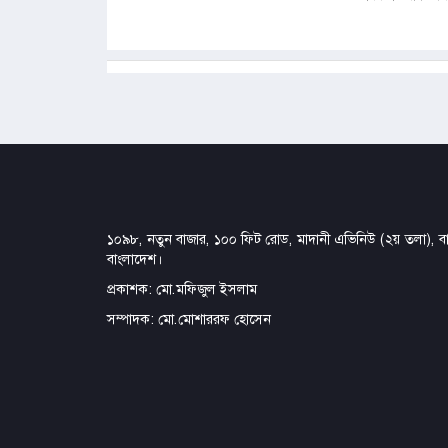
১০৯৮, নতুন বাজার, ১০০ ফিট রোড, মাদানী এভিনিউ (২য় তলা), বার
বাংলাদেশ।
প্রকাশক: মো.মফিজুল ইসলাম
সম্পাদক: মো.মোশাররফ হোসেন