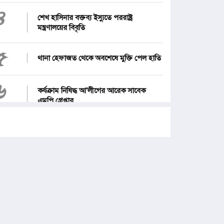
৪
শেখ হাসিনার বক্তব্য ইস্যুতে পররাষ্ট্র
মন্ত্রণালয়ের বিবৃতি
৫
থানা হেফাজত থেকে অবশেষে মুক্তি পেল হাতি
৬
কর্যক্রাম নিষিদ্ধ আ'লীগের আরেক সাবেক
এমপি গ্রেপ্তার
৭
১২ জেলার জন্য দুঃসংবাদ
৮
জনগণ পরিবর্তন চেয়েছে বলেই জুলাই
আন্দোলন সফল : প্রধানমন্ত্রী
৯
পে স্কেল নিয়ে নতুন দুঃসংবাদ, বাড়ছে হতাশা