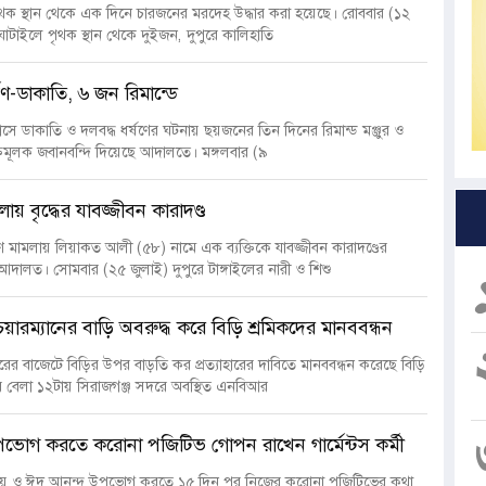
 পৃথক স্থান থেকে এক দিনে চারজনের মরদেহ উদ্ধার করা হয়েছে। রোববার (১২
 ঘাটাইলে পৃথক স্থান থেকে দুইজন, দুপুরে কালিহাতি
্ষণ-ডাকাতি, ৬ জন রিমান্ডে
 বাসে ডাকাতি ও দলবদ্ধ ধর্ষণের ঘটনায় ছয়জনের তিন দিনের রিমান্ড মঞ্জুর ও
্তিমূলক জবানবন্দি দিয়েছে আদালতে। মঙ্গলবার (৯
লায় বৃদ্ধের যাবজ্জীবন কারাদণ্ড
র্ষণ মামলায় লিয়াকত আলী (৫৮) নামে এক ব্যক্তিকে যাবজ্জীবন কারাদণ্ডের
ালত। সোমবার (২৫ জুলাই) দুপুরে টাঙ্গাইলের নারী ও শিশু
ারম্যানের বাড়ি অবরুদ্ধ করে বিড়ি শ্রমিকদের মানববন্ধন
ের বাজেটে বিড়ির উপর বাড়তি কর প্রত্যাহারের দাবিতে মানববন্ধন করেছে বিড়ি
বার বেলা ১২টায় সিরাজগঞ্জ সদরে অবস্থিত এনবিআর
ভোগ করতে করোনা পজিটিভ গোপন রাখেন গার্মেন্টস কর্মী
ভয় ও ঈদ আনন্দ উপভোগ করতে ১৫ দিন পর নিজের করোনা পজিটিভের কথা