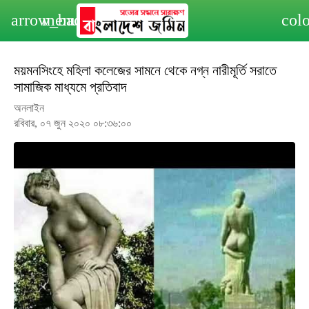
arrow_back
menu
col
ময়মনসিংহে মহিলা কলেজের সামনে থেকে নগ্ন নারীমূর্তি সরাতে
সামাজিক মাধ্যমে প্রতিবাদ
অনলাইন
রবিবার, ০৭ জুন ২০২০ ০৮:৩৬:০০