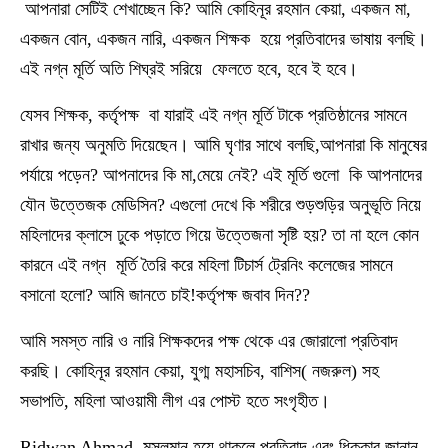
আপনারা সেটিই শেখাচ্ছেন কি? আমি কোহিনূর রহমান কেয়া, একজন মা,
একজন বোন, একজন নারি, একজন শিক্ষক হয়ে প্রতিবাদের ভাষায় বলছি।
এই নগ্ন মূর্তি অতি শিঘ্রই সরিয়ে ফেলতে হবে, হবে ই হবে।
যেসব শিক্ষক, কর্তৃপক্ষ বা যারাই এই নগ্ন মূর্তি টাকে প্রতিষ্ঠানের সামনে
রাখার জন্য অনুমতি দিয়েছেন। আমি ঘৃণার সাথে বলছি,আপনারা কি মানুষের
পর্যায়ে পড়েন? আপনাদের কি মা,মেয়ে নেই? এই মূর্তি গুলো কি আপনাদের
যৌন উত্তেজক মেডিসিন? এগুলো দেখে কি শরীরে শুড়শুড়ির অনুভূতি নিয়ে
মহিলাদের ক্লাসে ঢুকে পড়াতে গিয়ে উত্তেজনা সৃষ্টি হয়? তা না হলে কোন
কারনে এই নগ্ন মূর্তি তৈরি করে মহিলা টিচার্স ট্রেনিং কলেজের সামনে
বসানো হলো? আমি জানতে চাই!কর্তৃপক্ষ জবাব দিন??
আমি সমস্ত নারি ও নারি শিক্ষকদের পক্ষ থেকে এর জোরালো প্রতিবাদ
করছি। কোহিনূর রহমান কেয়া, যুগ্ম মহাসচিব, বাশিস( নজরুল) সহ
সভাপতি, মহিলা আওয়ামী লীগ এর পোস্ট হতে সংগৃহীত।
Ridwan Ahmad মুসলমান হয়ে থাকলে প্রতিবাদ এবং ধিক্কার জানান,