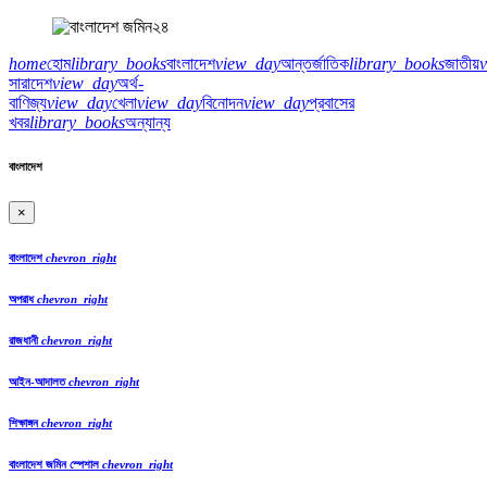
home
হোম
library_books
বাংলাদেশ
view_day
আন্তর্জাতিক
library_books
জাতীয়
সারাদেশ
view_day
অর্থ-
বাণিজ্য
view_day
খেলা
view_day
বিনোদন
view_day
প্রবাসের
খবর
library_books
অন্যান্য
বাংলাদেশ
×
বাংলাদেশ
chevron_right
অপরাধ
chevron_right
রাজধানী
chevron_right
আইন-আদালত
chevron_right
শিক্ষাঙ্গন
chevron_right
বাংলাদেশ জমিন স্পেশাল
chevron_right