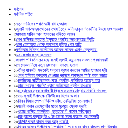
সর্বশেষ
সর্বাধিক পঠিত
১
নতুন দায়িত্বে প্রতিমন্ত্রী ববি হাজ্জাজ
২
জুলাই গণ-অভ্যুত্থানের তথ্যচিত্রে অনিচ্ছাকৃত ‘ত্রুটি’র বিষয়ে দুঃখ প্রকাশ
৩
মাগুরায় সাকিব আল হাসানের বাড়িতে আগুন
৪
শেখ হাসিনার বক্তব্য ইস্যুতে পররাষ্ট্র মন্ত্রণালয়ের বিবৃতি
৫
থানা হেফাজত থেকে অবশেষে মুক্তি পেল হাতি
৬
কর্যক্রাম নিষিদ্ধ আ'লীগের আরেক সাবেক এমপি গ্রেপ্তার
৭
১২ জেলার জন্য দুঃসংবাদ
৮
জনগণ পরিবর্তন চেয়েছে বলেই জুলাই আন্দোলন সফল : প্রধানমন্ত্রী
৯
পে স্কেল নিয়ে নতুন দুঃসংবাদ, বাড়ছে হতাশা
১০
তীব্র যানজট, সড়কেই সন্তান প্রসব করলেন আমীর হামজার স্ত্রী
১১
শেখ হাসিনার বক্তব্য দেওয়ার প্রসঙ্গে অবস্থান স্পষ্ট করল ভারত
১২
চলচ্চিত্র সার্টিফিকেশন বোর্ড পুনর্গঠন, কমিটিতে আছেন যারা
১৩
মারা গেছেন ‘গজনি’ খ্যাত অভিনেতা প্রদীপ রাওয়াত
১৪
৮ ব্র্যান্ডের ত্বক ফর্সাকারী ক্রিমে ভয়ংকর মাত্রায় মার্কারি শনাক্ত
১৫
৩৬ জুলাই উপলক্ষে টেলিটকের বিশেষ অফার
১৬
রিপন মিয়ার গোপন ভিডিও ফাঁস, নেটদুনিয়া তোলপাড়!
১৭
ঘরেই বানান রেস্তোরাঁর মতো মুচমুচে ফ্রেঞ্চ ফ্রাই
১৮
গুমের শাস্তি যাবজ্জীবন, ভুক্তভোগী পাবেন ক্ষতিপূরণ
১৯
চট্টগ্রামের বন্যাদুর্গত ৩ উপজেলা সফর করবেন প্রধানমন্ত্রী
২০
ঝটপট ঘরেই বানান গরম আলু পরোটা
২১
বিয়ের আসরে উপস্থিত ‘প্রেমিকা’, পরে বরের বাবার ঝুলন্ত লাশ উদ্ধার