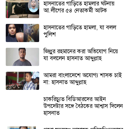
হাসনাতের গাড়িতে হামলার ঘটনায়
আ.লীগের ৫৪ নেতাকর্মী আটক
হাসনাতের গাড়িতে হামলা, যা বলল
পুলিশ
জিল্লুর রহমানের করা অভিযোগ নিয়ে
যা বললেন হাসনাত আব্দুল্লাহ
আমরা বাংলাদেশে অযোগ্য শাসক চাই
না: হাসনাত আব্দুল্লাহ
চাকরিচ্যুত বিডিআরদের আইন
উপদেষ্টার সঙ্গে বৈঠকের আশ্বাস দিলেন
হাসনাত