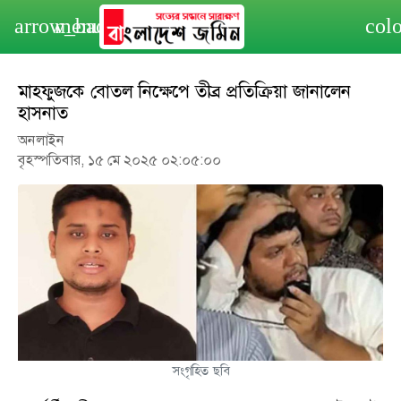
arrow_back
menu
col
মাহফুজকে বোতল নিক্ষেপে তীব্র প্রতিক্রিয়া জানালেন
হাসনাত
অনলাইন
বৃহস্পতিবার, ১৫ মে ২০২৫ ০২:০৫:০০
সংগৃহিত ছবি