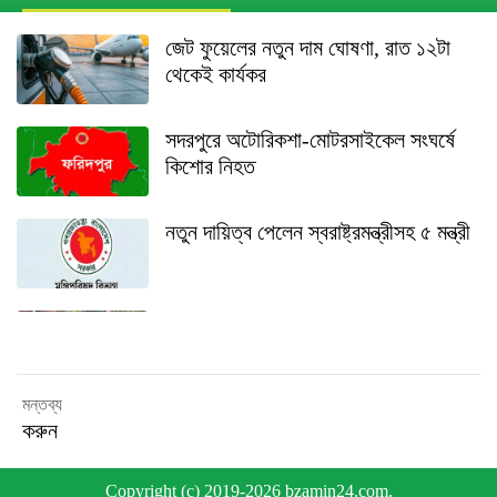
জেট ফুয়েলের নতুন দাম ঘোষণা, রাত ১২টা
থেকেই কার্যকর
সদরপুরে অটোরিকশা-মোটরসাইকেল সংঘর্ষে
কিশোর নিহত
নতুন দায়িত্ব পেলেন স্বরাষ্ট্রমন্ত্রীসহ ৫ মন্ত্রী
সদরপুরে কিশোরীকে অপহরণের পর সংঘবদ্ধ
ধর্ষণ, আসামিদের গ্রেপ্তারের দাবিতে
মানববন্ধন
মন্তব্য
করুন
ঈদে মিলাদুন্নবীতে টানা ৩ দিনের ছুটি
Copyright (c) 2019-2026 bzamin24.com.