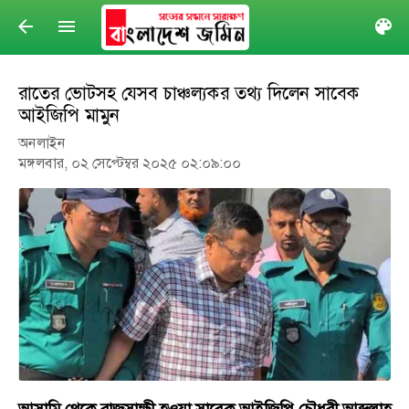
arrow_back
menu
col
রাতের ভোটসহ যেসব চাঞ্চল্যকর তথ্য দিলেন সাবেক
আইজিপি মামুন
অনলাইন
মঙ্গলবার, ০২ সেপ্টেম্বর ২০২৫ ০২:০৯:০০