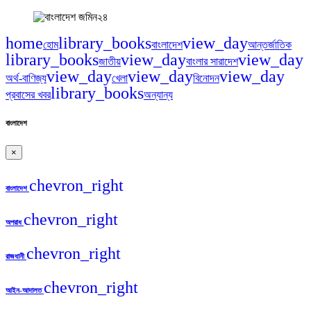
home
library_books
view_day
হোম
বাংলাদেশ
আন্তর্জাতিক
library_books
view_day
view_day
জাতীয়
বাংলার সারাদেশ
view_day
view_day
view_day
অর্থ-বাণিজ্য
খেলা
বিনোদন
library_books
প্রবাসের খবর
অন্যান্য
বাংলাদেশ
×
chevron_right
বাংলাদেশ
chevron_right
অপরাধ
chevron_right
রাজধানী
chevron_right
আইন-আদালত