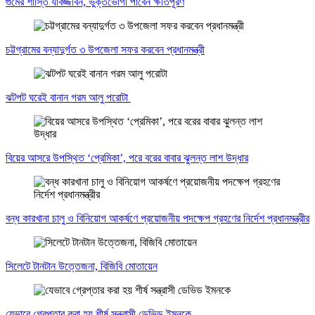
গুমের শাস্তি যাবজ্জীবন, ভুক্তভোগী পাবেন ক্ষতিপূরণ
চট্টগ্রামের বন্যাদুর্গত ৩ উপজেলা সফর করবেন প্রধানমন্ত্রী
ঝটপট ঘরেই বানান গরম আলু পরোটা
বিয়ের আসরে উপস্থিত ‘প্রেমিকা’, পরে বরের বাবার ঝুলন্ত লাশ উদ্ধার
বন্ধ কারখানা চালু ও বিনিয়োগ আকর্ষণে প্রয়োজনীয় পদক্ষেপ গ্রহণের নির্দেশ প্রধানমন্ত্রীর
সিলেটে টানটান উত্তেজনা, বিজিবি মোতায়েন
যেভাবে গ্রেপ্তার করা হয় শীর্ষ সন্ত্রাসী ডেভিড ইমনকে