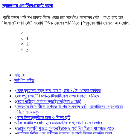
শ্যামনগরে এক টিউবওয়েলই ভরসা
প্রতি কলস পানি দশ টাকায় কিনে খাবার মত সামর্থ্যও আমাদের নেই। বাধ্য হয়ে দুই
কিলোমিটার পথ হেঁটে এসেছি টিউবওয়েলের পানি নিতে।’পুকুরের পানি নোনতা আর ঘোলা,
‹
1
2
›
সর্বশেষ
সর্বাধিক পঠিত
১
জেট ফুয়েলের নতুন দাম ঘোষণা, রাত ১২টা থেকেই কার্যকর
২
সদরপুরে অটোরিকশা-মোটরসাইকেল সংঘর্ষে কিশোর নিহত
৩
নতুন দায়িত্ব পেলেন স্বরাষ্ট্রমন্ত্রীসহ ৫ মন্ত্রী
৪
সদরপুরে কিশোরীকে অপহরণের পর সংঘবদ্ধ ধর্ষণ, আসামিদের গ্রেপ্তারের
দাবিতে মানববন্ধন
৫
ঈদে মিলাদুন্নবীতে টানা ৩ দিনের ছুটি
৬
ঠিক কয়টায় প্রকাশ হবে এসএসসির ফল, জানা যাবে যেভাবে
৭
হরমুজ প্রণালি খুলতে যুক্তরাষ্ট্রকে ৬ শর্ত দিল ইরান, যা আছে এতে
৮
কার্যক্রম নিষিদ্ধ আ.কর্মীদের উদ্দেশে যে বার্তা দিলেন তাসনিম জারা