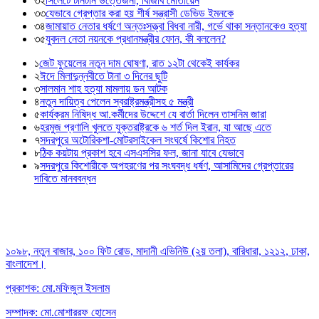
৩২
সিলেটে টানটান উত্তেজনা, বিজিবি মোতায়েন
৩৩
যেভাবে গ্রেপ্তার করা হয় শীর্ষ সন্ত্রাসী ডেভিড ইমনকে
৩৪
জামায়াত নেতার ধর্ষণে অন্তঃসত্ত্বা বিধবা নারী, গর্ভে থাকা সন্তানকেও হত্যা
৩৫
যুবদল নেতা নয়নকে প্রধানমন্ত্রীর ফোন, কী বললেন?
১
জেট ফুয়েলের নতুন দাম ঘোষণা, রাত ১২টা থেকেই কার্যকর
২
ঈদে মিলাদুন্নবীতে টানা ৩ দিনের ছুটি
৩
সালমান শাহ হত্যা মামলায় ডন আটক
৪
নতুন দায়িত্ব পেলেন স্বরাষ্ট্রমন্ত্রীসহ ৫ মন্ত্রী
৫
কার্যক্রম নিষিদ্ধ আ.কর্মীদের উদ্দেশে যে বার্তা দিলেন তাসনিম জারা
৬
হরমুজ প্রণালি খুলতে যুক্তরাষ্ট্রকে ৬ শর্ত দিল ইরান, যা আছে এতে
৭
সদরপুরে অটোরিকশা-মোটরসাইকেল সংঘর্ষে কিশোর নিহত
৮
ঠিক কয়টায় প্রকাশ হবে এসএসসির ফল, জানা যাবে যেভাবে
৯
সদরপুরে কিশোরীকে অপহরণের পর সংঘবদ্ধ ধর্ষণ, আসামিদের গ্রেপ্তারের
দাবিতে মানববন্ধন
১০৯৮, নতুন বাজার, ১০০ ফিট রোড, মাদানী এভিনিউ (২য় তলা), বারিধারা, ১২১২, ঢাকা,
বাংলাদেশ।
প্রকাশক: মো.মফিজুল ইসলাম
সম্পাদক: মো.মোশাররফ হোসেন