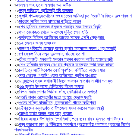
৯
সালমান শাহ হত্যা মামলায় ডন আটক
১০
নতুন দায়িত্বে প্রতিমন্ত্রী ববি হাজ্জাজ
১১
জুলাই গণ-অভ্যুত্থানের তথ্যচিত্রে অনিচ্ছাকৃত ‘ত্রুটি’র বিষয়ে দুঃখ প্রকাশ
১২
মাগুরায় সাকিব আল হাসানের বাড়িতে আগুন
১৩
শেখ হাসিনার বক্তব্য ইস্যুতে পররাষ্ট্র মন্ত্রণালয়ের বিবৃতি
১৪
থানা হেফাজত থেকে অবশেষে মুক্তি পেল হাতি
১৫
কর্যক্রাম নিষিদ্ধ আ'লীগের আরেক সাবেক এমপি গ্রেপ্তার
১৬
১২ জেলার জন্য দুঃসংবাদ
১৭
জনগণ পরিবর্তন চেয়েছে বলেই জুলাই আন্দোলন সফল : প্রধানমন্ত্রী
১৮
পে স্কেল নিয়ে নতুন দুঃসংবাদ, বাড়ছে হতাশা
১৯
তীব্র যানজট, সড়কেই সন্তান প্রসব করলেন আমীর হামজার স্ত্রী
২০
শেখ হাসিনার বক্তব্য দেওয়ার প্রসঙ্গে অবস্থান স্পষ্ট করল ভারত
২১
চলচ্চিত্র সার্টিফিকেশন বোর্ড পুনর্গঠন, কমিটিতে আছেন যারা
২২
মারা গেছেন ‘গজনি’ খ্যাত অভিনেতা প্রদীপ রাওয়াত
২৩
৮ ব্র্যান্ডের ত্বক ফর্সাকারী ক্রিমে ভয়ংকর মাত্রায় মার্কারি শনাক্ত
২৪
৩৬ জুলাই উপলক্ষে টেলিটকের বিশেষ অফার
২৫
রিপন মিয়ার গোপন ভিডিও ফাঁস, নেটদুনিয়া তোলপাড়!
২৬
ঘরেই বানান রেস্তোরাঁর মতো মুচমুচে ফ্রেঞ্চ ফ্রাই
২৭
গুমের শাস্তি যাবজ্জীবন, ভুক্তভোগী পাবেন ক্ষতিপূরণ
২৮
চট্টগ্রামের বন্যাদুর্গত ৩ উপজেলা সফর করবেন প্রধানমন্ত্রী
২৯
ঝটপট ঘরেই বানান গরম আলু পরোটা
৩০
বিয়ের আসরে উপস্থিত ‘প্রেমিকা’, পরে বরের বাবার ঝুলন্ত লাশ উদ্ধার
৩১
বন্ধ কারখানা চালু ও বিনিয়োগ আকর্ষণে প্রয়োজনীয় পদক্ষেপ গ্রহণের নির্দেশ
প্রধানমন্ত্রীর