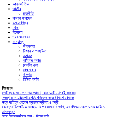
আন্তর্জাতিক
জাতীয়
রাজনীতি
বাংলার সারাদেশ
অর্থ-বাণিজ্য
খেলা
বিনোদন
প্রবাসের খবর
অন্যান্য
জীবনধারা
বিজ্ঞান ও প্রযুক্তি
মতামত
পাঠকের কলাম
চাকরির খবর
সাক্ষাৎকার
ইসলাম
মিডিয়া কর্নার
শিরোনাম
জেট ফুয়েলের নতুন দাম ঘোষণা, রাত ১২টা থেকেই কার্যকর
সদরপুরে অটোরিকশা-মোটরসাইকেল সংঘর্ষে কিশোর নিহত
নতুন দায়িত্ব পেলেন স্বরাষ্ট্রমন্ত্রীসহ ৫ মন্ত্রী
সদরপুরে কিশোরীকে অপহরণের পর সংঘবদ্ধ ধর্ষণ, আসামিদের গ্রেপ্তারের দাবিতে
মানববন্ধন
ঈদে মিলাদুন্নবীতে টানা ৩ দিনের ছুটি