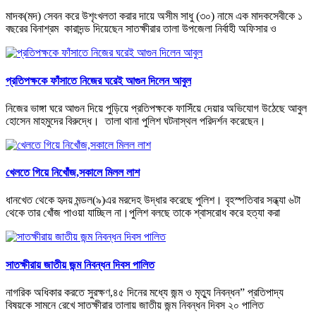
মাদক(মদ) সেবন করে উশৃংখলতা করার দায়ে অসীম সাধু (৩০) নামে এক মাদকসেবীকে ১
বছরের বিনাশ্রম কারাদন্ড দিয়েছেন সাতক্ষীরার তালা উপজেলা নির্বাহী অফিসার ও
প্রতিপক্ষকে ফাঁসাতে নিজের ঘরেই আগুন দিলেন আবুল
নিজের ভাঙ্গা ঘরে আগুন দিয়ে পুড়িয়ে প্রতিপক্ষকে ফাসিঁয়ে দেয়ার অভিযোগ উঠেছে আবুল
হোসেন মাহমুদের বিরুদ্ধে। তালা থানা পুলিশ ঘটনাস্থল পরিদর্শন করেছেন।
খেলতে গিয়ে নিখোঁজ,সকালে মিলল লাশ
ধানখেত থেকে হৃদয় মন্ডল(৯)এর মরদেহ উদ্ধার করেছে পুলিশ। বৃহস্পতিবার সন্ধ্যা ৬টা
থেকে তার খোঁজ পাওয়া যাচ্ছিল না।পুলিশ বলছে তাকে শ্বাসরোধ করে হত্যা করা
সাতক্ষীরায় জাতীয় জন্ম নিবন্ধন দিবস পালিত
নাগরিক অধিকার করতে সুরক্ষণ,৪৫ দিনের মধ্যে জন্ম ও মৃত্যু নিবন্ধন” প্রতিপাদ্য
বিষয়কে সামনে রেখে সাতক্ষীরার তালায় জাতীয় জন্ম নিবন্ধন দিবস ২০ পালিত