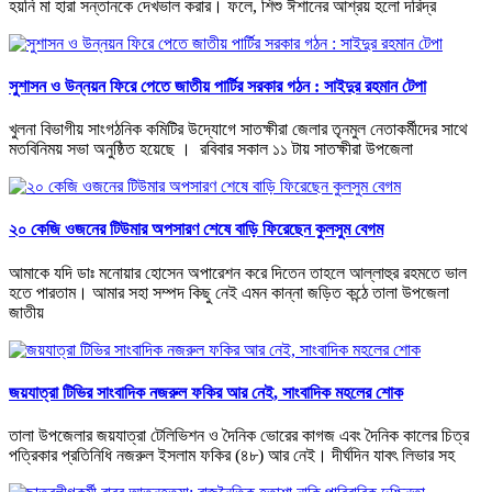
হয়নি মা হারা সন্তানকে দেখভাল করার। ফলে, শিশু ঈশানের আশ্রয় হলো দরিদ্র
সুশাসন ও উন্নয়ন ফিরে পেতে জাতীয় পার্টির সরকার গঠন : সাইদুর রহমান টেপা
খুলনা বিভাগীয় সাংগঠনিক কমিটির উদ্যোগে সাতক্ষীরা জেলার তৃনমুল নেতাকর্মীদের সাথে
মতবিনিময় সভা অনুষ্ঠিত হয়েছে । রবিবার সকাল ১১ টায় সাতক্ষীরা উপজেলা
২০ কেজি ওজনের টিউমার অপসারণ শেষে বাড়ি ফিরেছেন কুলসুম বেগম
আমাকে যদি ডাঃ মনোয়ার হোসেন অপারেশন করে দিতেন তাহলে আল্লাহুর রহমতে ভাল
হতে পারতাম। আমার সহা সম্পদ কিছু নেই এমন কান্না জড়িত কন্ঠে তালা উপজেলা
জাতীয়
জয়যাত্রা টিভির সাংবাদিক নজরুল ফকির আর নেই, সাংবাদিক মহলের শোক
তালা উপজেলার জয়যাত্রা টেলিভিশন ও দৈনিক ভোরের কাগজ এবং দৈনিক কালের চিত্র
পত্রিকার প্রতিনিধি নজরুল ইসলাম ফকির (৪৮) আর নেই। দীর্ঘদিন যাবৎ লিভার সহ