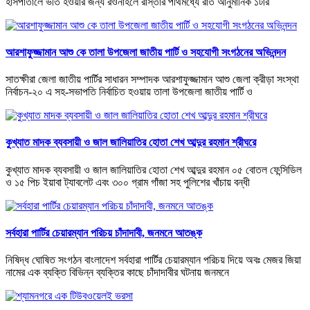
হাসপাতালে ভর্তি হওয়ার জন্য রওনাহলে রাস্তার পথিমধ্যে রাত আনুমানিক ১টার
আরশাফুজ্জামান আশু কে তালা উপজেলা জাতীয় পার্টি ও সহযোগী সংগঠনের অভিনন্দন
সাতক্ষীরা জেলা জাতীয় পার্টির সাধারন সম্পাদক আরশাফুজ্জামান আশু জেলা ক্রীড়া সংস্থা
নির্বাচন-২০ এ সহ-সভাপতি নির্বাচিত হওয়ায় তালা উপজেলা জাতীয় পার্টি ও
কুখ্যাত মাদক ব্যবসায়ী ও জাল জালিয়াতির হোতা শেখ আব্দুর রহমান শ্রীঘরে
কুখ্যাত মাদক ব্যবসায়ী ও জাল জালিয়াতির হোতা শেখ আব্দুর রহমান ০৫ বোতল ফেন্সিডিল
ও ১৫ পিচ ইয়াবা ট্যাবলেট এবং ৩০০ গ্রাম গাঁজা সহ পুলিশের খাঁচায় বন্ধী
সর্বহারা পার্টির চেয়ারম্যান পরিচয় চাঁদাদাবী, জনমনে আতঙ্ক
নিষিদ্ধ ঘোষিত সংগঠন বাংলাদেশ সর্বহারা পার্টির চেয়ারম্যান পরিচয় দিয়ে অবঃ মেজর জিয়া
নামের এক ব্যক্তি বিভিন্ন ব্যক্তির কাছে চাঁদাদাবীর ঘটনায় জনমনে