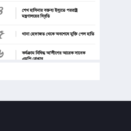
৪
শেখ হাসিনার বক্তব্য ইস্যুতে পররাষ্ট্র
মন্ত্রণালয়ের বিবৃতি
৫
থানা হেফাজত থেকে অবশেষে মুক্তি পেল হাতি
৬
কর্যক্রাম নিষিদ্ধ আ'লীগের আরেক সাবেক
এমপি গ্রেপ্তার
৭
১২ জেলার জন্য দুঃসংবাদ
৮
জনগণ পরিবর্তন চেয়েছে বলেই জুলাই
আন্দোলন সফল : প্রধানমন্ত্রী
৯
পে স্কেল নিয়ে নতুন দুঃসংবাদ, বাড়ছে হতাশা