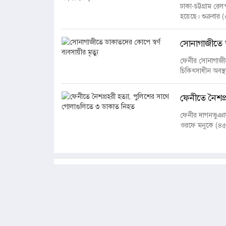
ঢাকা-চট্টগ্রাম রে
হয়েছে। শুক্রবার
সোনাগাজীতে ডা
ফেনীর সোনাগাজীত
চিকিৎসাধীন অবস্থা
ফেনীতে নৈশপ্
ফেনীর দাগনভুঞায়
ওরফে মনুকে (৪৫)