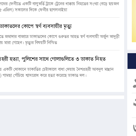
লপথের ফেনীতে একটি বালুভর্তি ট্রাকে ট্রেনের ধাক্কায় নিহতের সংখ্যা বেড়ে ছয়জন
 (৫ এপ্রিল) সকালের দিকে ফেনীর ছাগলনাইয়া
কাতদের কোপে স্বর্ণ ব্যবসায়ীর মৃত্যু
ে জমাদার বাজারে ডাকাতদের কোপে গুরুতর আহত স্বর্ণ ব্যবসায়ী অর্জুন ভাদুড়ী
য় মারা গেছেন। মৃত্যুর বিষয়টি নিশ্চিত
রহরী হত্যা, পুলিশের সাথে গোলাগুলিতে ৩ ডাকাত নিহত
 একটি দোকানে ডাকাতির চেষ্টাকালে বাধা দেয়ায় নৈশপ্রহরী আবদুল মান্নান
 গামছা পেঁচিয়ে শ্বাসরোধ করে হত্যা করেছে ডাকাত দল।