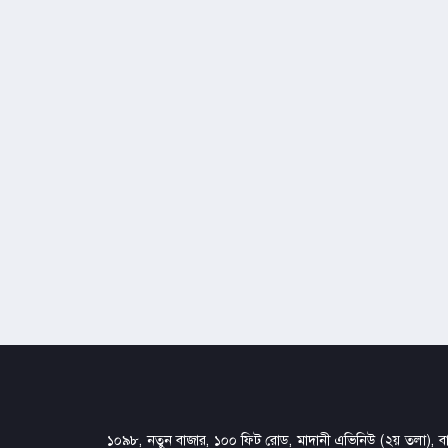
১০৯৮, নতুন বাজার, ১০০ ফিট রোড, মাদানী এভিনিউ (২য় তলা), বার