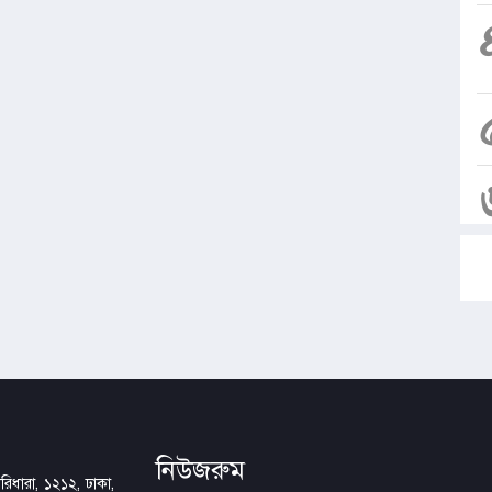
নিউজরুম
িধারা, ১২১২, ঢাকা,