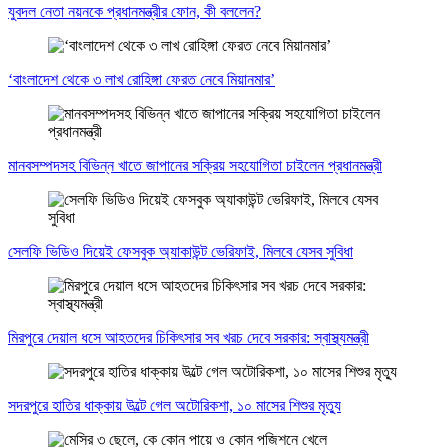
যুবদল নেতা নয়নকে প্রধানমন্ত্রীর ফোন, কী বললেন?
‘বাংলাদেশ থেকে ৩ লাখ রোহিঙ্গা ফেরত নেবে মিয়ানমার’
মানবসম্পদসহ বিভিন্ন খাতে জাপানের সক্রিয় সহযোগিতা চাইলেন প্রধানমন্ত্রী
সেলফি ভিডিও দিয়েই ফেসবুক অ্যাকাউন্ট ভেরিফাই, মিলবে যেসব সুবিধা
মিরপুরে দেয়াল ধসে আহতদের চিকিৎসার সব খরচ দেবে সরকার: স্বাস্থ্যমন্ত্রী
সদরপুরে হাতির ধাক্কায় উল্টে গেল অটোরিকশা, ১০ মাসের শিশুর মৃত্যু