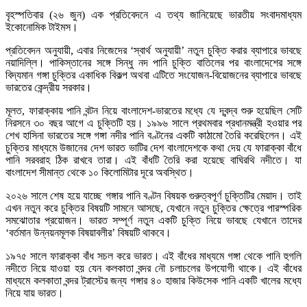
বৃহস্পতিবার (২৬ জুন) এক প্রতিবেদনে এ তথ্য জানিয়েছে ভারতীয় সংবাদমাধ্যম
ইকোনোমিক টাইমস।
প্রতিবেদন অনুযায়ী, এবার নিজেদের ‘স্বার্থ অনুযায়ী’ নতুন চুক্তি করার ব্যাপারে ভাবছে
নয়াদিল্লি। পাকিস্তানের সঙ্গে সিন্ধু নদ পানি চুক্তি বাতিলের পর বাংলাদেশের সঙ্গে
বিদ্যমান গঙ্গা চুক্তির একাধিক বিকল্প অথবা এটিতে সংযোজন-বিয়োজনের ব্যাপারে ভাবছে
ভারতের কেন্দ্রীয় সরকার।
মূলত, ফারাক্কায় পানি বন্টন নিয়ে বাংলাদেশ-ভারতের মধ্যে যে দ্বন্দ্ব শুরু হয়েছিল সেটি
নিরসনে ৩০ বছর আগে এ চুক্তিটি হয়। ১৯৯৬ সালে প্রথমবার প্রধানমন্ত্রী হওয়ার পর
শেখ হাসিনা ভারতের সঙ্গে গঙ্গা নদীর পানি বণ্টনের একটি কাঠামো তৈরি করেছিলেন। এই
চুক্তির মাধ্যমে উজানের দেশ ভারত ভাটির দেশ বাংলাদেশকে কথা দেয় যে ফারাক্কা বাঁধে
পানি সরবরাহ ঠিক রাখবে তারা। এই বাঁধটি তৈরি করা হয়েছে বাঘিরথি নদীতে। যা
বাংলাদেশ সীমান্ত থেকে ১০ কিলোমিটার দূরে অবস্থিত।
২০২৬ সালে শেষ হয়ে যাচ্ছে গঙ্গার পানি বণ্টন বিষয়ক গুরুত্বপূর্ণ চুক্তিটির মেয়াদ। তাই
এখন নতুন করে চুক্তির বিষয়টি সামনে আসছে, যেখানে নতুন চুক্তির ক্ষেত্রে পারস্পরিক
সমঝোতার প্রয়োজন। ভারত সম্পূর্ণ নতুন একটি চুক্তি নিয়ে ভাবছে যেখানে তাদের
‘বর্তমান উন্নয়নমূলক বিষয়াবলীর’ বিষয়টি থাকবে।
১৯৭৫ সালে ফারাক্কা বাঁধ সচল করে ভারত। এই বাঁধের মাধ্যমে গঙ্গা থেকে পানি হুগলি
নদীতে নিয়ে যাওয়া হয় যেন কলকাতা বন্দর নৌ চলাচলের উপযোগী থাকে। এই বাঁধের
মাধ্যমে কলকাতা বন্দর ট্রাস্টের জন্য গঙ্গার ৪০ হাজার কিউসেক পানি একটি খালের মধ্যে
নিয়ে যায় ভারত।