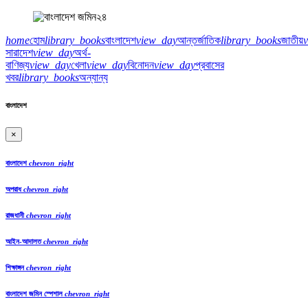
home
হোম
library_books
বাংলাদেশ
view_day
আন্তর্জাতিক
library_books
জাতীয়
সারাদেশ
view_day
অর্থ-
বাণিজ্য
view_day
খেলা
view_day
বিনোদন
view_day
প্রবাসের
খবর
library_books
অন্যান্য
বাংলাদেশ
×
বাংলাদেশ
chevron_right
অপরাধ
chevron_right
রাজধানী
chevron_right
আইন-আদালত
chevron_right
শিক্ষাঙ্গন
chevron_right
বাংলাদেশ জমিন স্পেশাল
chevron_right