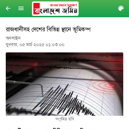
arrow_back
menu
col
রাজধানীসহ দেশের বিভিন্ন স্থানে ভূমিকম্প
অনলাইন
বুধবার, ০৫ মার্চ ২০২৫ ০১:০৩:০০
সংগৃহিত ছবি