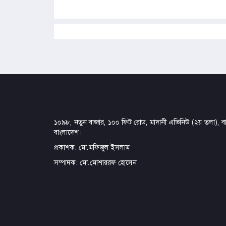
১০৯৮, নতুন বাজার, ১০০ ফিট রোড, মাদানী এভিনিউ (২য় তলা), বার
বাংলাদেশ।
প্রকাশক: মো.মফিজুল ইসলাম
সম্পাদক: মো.মোশাররফ হোসেন