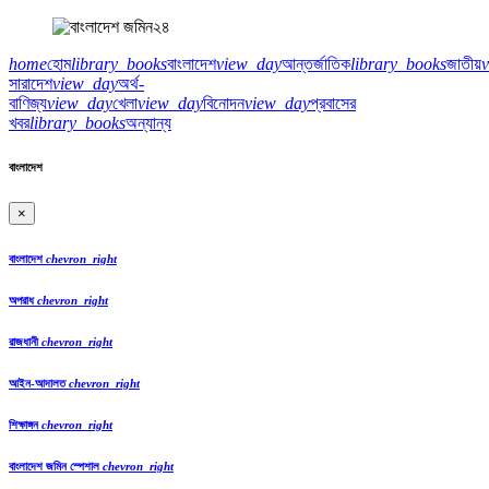
home
হোম
library_books
বাংলাদেশ
view_day
আন্তর্জাতিক
library_books
জাতীয়
সারাদেশ
view_day
অর্থ-
বাণিজ্য
view_day
খেলা
view_day
বিনোদন
view_day
প্রবাসের
খবর
library_books
অন্যান্য
বাংলাদেশ
×
বাংলাদেশ
chevron_right
অপরাধ
chevron_right
রাজধানী
chevron_right
আইন-আদালত
chevron_right
শিক্ষাঙ্গন
chevron_right
বাংলাদেশ জমিন স্পেশাল
chevron_right