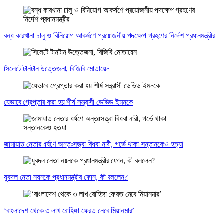
বন্ধ কারখানা চালু ও বিনিয়োগ আকর্ষণে প্রয়োজনীয় পদক্ষেপ গ্রহণের নির্দেশ প্রধানমন্ত্রীর
সিলেটে টানটান উত্তেজনা, বিজিবি মোতায়েন
যেভাবে গ্রেপ্তার করা হয় শীর্ষ সন্ত্রাসী ডেভিড ইমনকে
জামায়াত নেতার ধর্ষণে অন্তঃসত্ত্বা বিধবা নারী, গর্ভে থাকা সন্তানকেও হত্যা
যুবদল নেতা নয়নকে প্রধানমন্ত্রীর ফোন, কী বললেন?
‘বাংলাদেশ থেকে ৩ লাখ রোহিঙ্গা ফেরত নেবে মিয়ানমার’