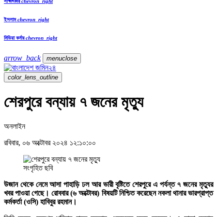
সাক্ষাৎকার
chevron_right
ইসলাম
chevron_right
মিডিয়া কর্নার
chevron_right
arrow_back
menu
close
color_lens_outline
শেরপুরে বন্যায় ৭ জনের মৃত্যু
অনলাইন
রবিবার, ০৬ অক্টোবর ২০২৪ ১২:১০:০০
সংগৃহিত ছবি
উজান থেকে নেমে আসা পাহাড়ি ঢল আর ভারী বৃষ্টিতে শেরপুরে এ পর্যন্ত ৭ জনের মৃত্যুর
খবর পাওয়া গেছে। রোববার (৬ অক্টোবর) বিষয়টি নিশ্চিত করেছেন নকলা থানার ভারপ্রাপ্ত
কর্মকর্তা (ওসি) হাবিবুর রহমান।