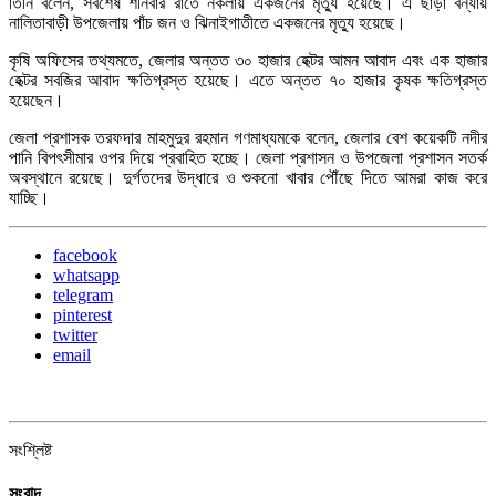
তিনি বলেন, সবশেষ শনিবার রাতে নকলায় একজনের মৃত্যু হয়েছে। এ ছাড়া বন্যায়
নালিতাবাড়ী উপজেলায় পাঁচ জন ও ঝিনাইগাতীতে একজনের মৃত্যু হয়েছে।
কৃষি অফিসের তথ্যমতে, জেলার অন্তত ৩০ হাজার হেক্টর আমন আবাদ এবং এক হাজার
হেক্টর সবজির আবাদ ক্ষতিগ্রস্ত হয়েছে। এতে অন্তত ৭০ হাজার কৃষক ক্ষতিগ্রস্ত
হয়েছেন।
জেলা প্রশাসক তরফদার মাহমুদুর রহমান গণমাধ্যমকে বলেন, জেলার বেশ কয়েকটি নদীর
পানি বিপৎসীমার ওপর দিয়ে প্রবাহিত হচ্ছে। জেলা প্রশাসন ও উপজেলা প্রশাসন সতর্ক
অবস্থানে রয়েছে। দুর্গতদের উদ্ধারে ও শুকনো খাবার পৌঁছে দিতে আমরা কাজ করে
যাচ্ছি।
facebook
whatsapp
telegram
pinterest
twitter
email
সংশ্লিষ্ট
সংবাদ