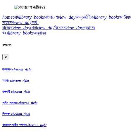
home
হোম
library_books
বাংলাদেশ
view_day
আন্তর্জাতিক
library_books
জাতীয়
সারাদেশ
view_day
অর্থ-
বাণিজ্য
view_day
খেলা
view_day
বিনোদন
view_day
প্রবাসের
খবর
library_books
অন্যান্য
বাংলাদেশ
×
বাংলাদেশ
chevron_right
অপরাধ
chevron_right
রাজধানী
chevron_right
আইন-আদালত
chevron_right
শিক্ষাঙ্গন
chevron_right
বাংলাদেশ জমিন স্পেশাল
chevron_right