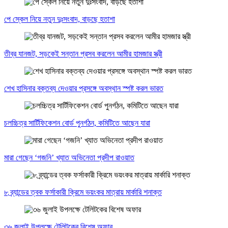
পে স্কেল নিয়ে নতুন দুঃসংবাদ, বাড়ছে হতাশা
তীব্র যানজট, সড়কেই সন্তান প্রসব করলেন আমীর হামজার স্ত্রী
শেখ হাসিনার বক্তব্য দেওয়ার প্রসঙ্গে অবস্থান স্পষ্ট করল ভারত
চলচ্চিত্র সার্টিফিকেশন বোর্ড পুনর্গঠন, কমিটিতে আছেন যারা
মারা গেছেন ‘গজনি’ খ্যাত অভিনেতা প্রদীপ রাওয়াত
৮ ব্র্যান্ডের ত্বক ফর্সাকারী ক্রিমে ভয়ংকর মাত্রায় মার্কারি শনাক্ত
৩৬ জুলাই উপলক্ষে টেলিটকের বিশেষ অফার