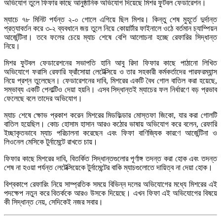
অভিযোগ তুলে ফিফার কাছে আনুষ্ঠানিক অভিযোগ দিয়েছে মিশর ফুটবল ফেডারেশন।
ম্যাচে ৭৮ মিনিট পর্যন্ত ২-০ গোলে এগিয়ে ছিল মিশর। কিন্তু শেষ মুহূর্তে দুর্দান্ত
প্রত্যাবর্তন করে ৩-২ ব্যবধানে জয় তুলে নিয়ে কোয়ার্টার ফাইনালে ওঠে বর্তমান চ্যাম্পিয়ন
আর্জেন্টিনা। তবে ফলের চেয়ে ম্যাচ শেষে বেশি আলোচনা হচ্ছে রেফারির সিদ্ধান্ত
নিয়ে।
মিশর ফুটবল ফেডারেশনের সভাপতি হানি আবু রিদা ফিফার কাছে পাঠানো লিখিত
অভিযোগে ফরাসি রেফারি ফ্রাঁসোয়া লেটেক্সিয়ে ও তার সহকারী কর্মকর্তাদের পারফরম্যান্স
নিয়ে প্রশ্ন তুলেছেন। ফেডারেশনের দাবি, মিশরের একটি বৈধ গোল বাতিল করা হয়েছে,
সম্ভাব্য একটি পেনাল্টিও দেয়া হয়নি। এসব সিদ্ধান্তই ম্যাচের ফল নির্ধারণে বড় প্রভাব
ফেলেছে বলে তাদের অভিযোগ।
ম্যাচ শেষে ক্ষোভ প্রকাশ করেন মিশরের মিডফিল্ডার মোস্তফা জিকো, যার করা গোলটি
বাতিল হয়েছিল। কোচ হোসাম হাসান আরও কঠোর ভাষায় অভিযোগ করে বলেন, রেফারি
ইচ্ছাকৃতভাবে ম্যাচ পরিচালনা করেছেন এবং ফিফা বাণিজ্যিক কারণে আর্জেন্টিনা ও
লিওনেল মেসিকে টুর্নামেন্টে রাখতে চায়।
ফিফার কাছে মিশরের দাবি, বিতর্কিত সিদ্ধান্তগুলোর পূর্ণাঙ্গ তদন্ত করা হোক এবং তদন্ত
শেষ না হওয়া পর্যন্ত লেটেক্সিয়েকে টুর্নামেন্টের বাকি ম্যাচগুলোতে দায়িত্ব না দেয়া হোক।
বিশ্বকাপে রেফারিং নিয়ে সাম্প্রতিক সময়ে বিভিন্ন দলের অভিযোগের মধ্যে মিশরের এই
পদক্ষেপ নতুন করে বিতর্ককে আরও উসকে দিয়েছে। এখন ফিফা এই অভিযোগের বিষয়ে
কী সিদ্ধান্ত নেয়, সেদিকেই নজর সবার।