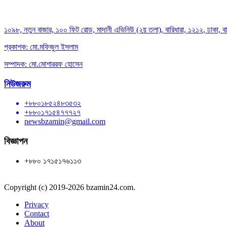
১০৯৮, নতুন বাজার, ১০০ ফিট রোড, মাদানী এভিনিউ (২য় তলা), বারিধারা, ১২১২, ঢাকা, 
প্রকাশক: মো.মফিজুল ইসলাম
সম্পাদক: মো.মোশাররফ হোসেন
নিউজরুম
+৮৮০১৮৫২৪৮৩৫৩২
+৮৮০১৭১৫৪৭৭৭২৭
newsbzamin@gmail.com
বিজ্ঞাপন
+৮৮০ ১৭১৫১৭৬১১৩
Copyright (c) 2019-2026 bzamin24.com.
Privacy
Contact
About