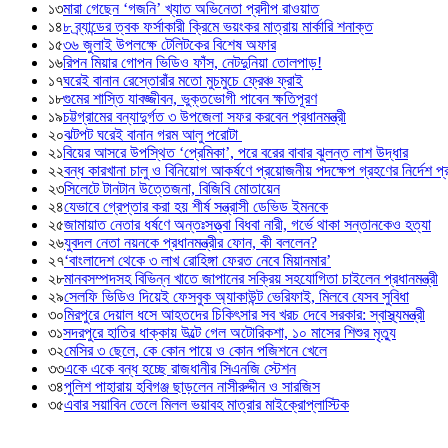
১৩
মারা গেছেন ‘গজনি’ খ্যাত অভিনেতা প্রদীপ রাওয়াত
১৪
৮ ব্র্যান্ডের ত্বক ফর্সাকারী ক্রিমে ভয়ংকর মাত্রায় মার্কারি শনাক্ত
১৫
৩৬ জুলাই উপলক্ষে টেলিটকের বিশেষ অফার
১৬
রিপন মিয়ার গোপন ভিডিও ফাঁস, নেটদুনিয়া তোলপাড়!
১৭
ঘরেই বানান রেস্তোরাঁর মতো মুচমুচে ফ্রেঞ্চ ফ্রাই
১৮
গুমের শাস্তি যাবজ্জীবন, ভুক্তভোগী পাবেন ক্ষতিপূরণ
১৯
চট্টগ্রামের বন্যাদুর্গত ৩ উপজেলা সফর করবেন প্রধানমন্ত্রী
২০
ঝটপট ঘরেই বানান গরম আলু পরোটা
২১
বিয়ের আসরে উপস্থিত ‘প্রেমিকা’, পরে বরের বাবার ঝুলন্ত লাশ উদ্ধার
২২
বন্ধ কারখানা চালু ও বিনিয়োগ আকর্ষণে প্রয়োজনীয় পদক্ষেপ গ্রহণের নির্দেশ প্রধ
২৩
সিলেটে টানটান উত্তেজনা, বিজিবি মোতায়েন
২৪
যেভাবে গ্রেপ্তার করা হয় শীর্ষ সন্ত্রাসী ডেভিড ইমনকে
২৫
জামায়াত নেতার ধর্ষণে অন্তঃসত্ত্বা বিধবা নারী, গর্ভে থাকা সন্তানকেও হত্যা
২৬
যুবদল নেতা নয়নকে প্রধানমন্ত্রীর ফোন, কী বললেন?
২৭
‘বাংলাদেশ থেকে ৩ লাখ রোহিঙ্গা ফেরত নেবে মিয়ানমার’
২৮
মানবসম্পদসহ বিভিন্ন খাতে জাপানের সক্রিয় সহযোগিতা চাইলেন প্রধানমন্ত্রী
২৯
সেলফি ভিডিও দিয়েই ফেসবুক অ্যাকাউন্ট ভেরিফাই, মিলবে যেসব সুবিধা
৩০
মিরপুরে দেয়াল ধসে আহতদের চিকিৎসার সব খরচ দেবে সরকার: স্বাস্থ্যমন্ত্রী
৩১
সদরপুরে হাতির ধাক্কায় উল্টে গেল অটোরিকশা, ১০ মাসের শিশুর মৃত্যু
৩২
মেসির ৩ ছেলে, কে কোন পায়ে ও কোন পজিশনে খেলে
৩৩
একে একে বন্ধ হচ্ছে রাজধানীর সিএনজি স্টেশন
৩৪
পুলিশ পাহারায় হবিগঞ্জ ছাড়লেন নাসীরুদ্দীন ও সারজিস
৩৫
এবার সয়াবিন তেলে মিলল ভয়াবহ মাত্রার মাইক্রোপ্লাস্টিক