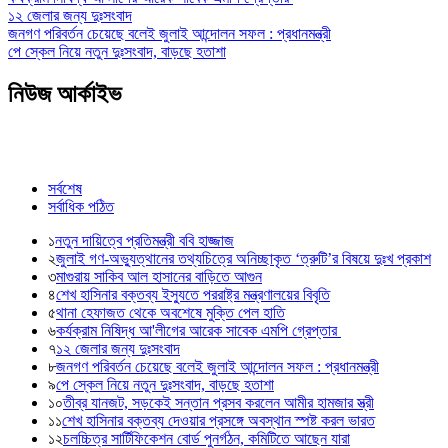
১২ জেলার জন্য দুঃসংবাদ
জনগণ পরিবর্তন চেয়েছে বলেই জুলাই আন্দোলন সফল : প্রধানমন্ত্রী
পে স্কেল নিয়ে নতুন দুঃসংবাদ, বাড়ছে হতাশা
নিউজ আর্কাইভ
সর্বশেষ
সর্বাধিক পঠিত
১
নতুন দায়িত্বে প্রতিমন্ত্রী ববি হাজ্জাজ
২
জুলাই গণ-অভ্যুত্থানের তথ্যচিত্রে অনিচ্ছাকৃত ‘ত্রুটি’র বিষয়ে দুঃখ প্রকাশ
৩
মাগুরায় সাকিব আল হাসানের বাড়িতে আগুন
৪
শেখ হাসিনার বক্তব্য ইস্যুতে পররাষ্ট্র মন্ত্রণালয়ের বিবৃতি
৫
থানা হেফাজত থেকে অবশেষে মুক্তি পেল হাতি
৬
কর্যক্রাম নিষিদ্ধ আ'লীগের আরেক সাবেক এমপি গ্রেপ্তার
৭
১২ জেলার জন্য দুঃসংবাদ
৮
জনগণ পরিবর্তন চেয়েছে বলেই জুলাই আন্দোলন সফল : প্রধানমন্ত্রী
৯
পে স্কেল নিয়ে নতুন দুঃসংবাদ, বাড়ছে হতাশা
১০
তীব্র যানজট, সড়কেই সন্তান প্রসব করলেন আমীর হামজার স্ত্রী
১১
শেখ হাসিনার বক্তব্য দেওয়ার প্রসঙ্গে অবস্থান স্পষ্ট করল ভারত
১২
চলচ্চিত্র সার্টিফিকেশন বোর্ড পুনর্গঠন, কমিটিতে আছেন যারা