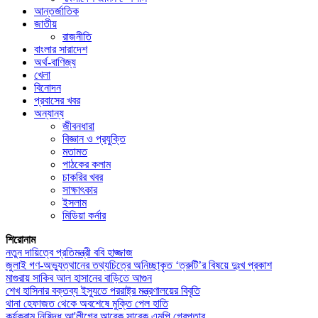
আন্তর্জাতিক
জাতীয়
রাজনীতি
বাংলার সারাদেশ
অর্থ-বাণিজ্য
খেলা
বিনোদন
প্রবাসের খবর
অন্যান্য
জীবনধারা
বিজ্ঞান ও প্রযুক্তি
মতামত
পাঠকের কলাম
চাকরির খবর
সাক্ষাৎকার
ইসলাম
মিডিয়া কর্নার
শিরোনাম
নতুন দায়িত্বে প্রতিমন্ত্রী ববি হাজ্জাজ
জুলাই গণ-অভ্যুত্থানের তথ্যচিত্রে অনিচ্ছাকৃত ‘ত্রুটি’র বিষয়ে দুঃখ প্রকাশ
মাগুরায় সাকিব আল হাসানের বাড়িতে আগুন
শেখ হাসিনার বক্তব্য ইস্যুতে পররাষ্ট্র মন্ত্রণালয়ের বিবৃতি
থানা হেফাজত থেকে অবশেষে মুক্তি পেল হাতি
কর্যক্রাম নিষিদ্ধ আ'লীগের আরেক সাবেক এমপি গ্রেপ্তার