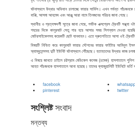
ঘটনাস্থলে উদ্ধার অভিযান চালাচ্ছে ফায়ার সার্ভিস। এখন পর্যন্ত পাঁচজনক
বাপ্পি, আসমা আহমেদ এবং আঞ্জু আরা নামে তিনজনের পরিচয় জানা গেছে।
স্থানীয় ও প্রত্যক্ষদর্শী সূত্রে জানা গেছে, পর্যটক এক্সপ্রেস ট্রেনটি সন্ধ
শহরের দিকে কালুরঘাট সেতু পার হয়ে আসার সময় সিগন্যাল দেওয়া হয়েছ
মোটরসাইকেলসহ কয়েকটি ছোট যানবাহন। এতে দ্রুতগতিতে আসা ওই ট্রেনটির 
বিষয়টি নিশ্চিত করে কালুরঘাট ফায়ার স্টেশনের ফায়ার ফাইটার আমিনুল ইস
অ্যাম্বুলেন্সসহ দুটি ইউনিট ঘটনাস্থলে পৌঁছেছে। হতাহতদের উদ্ধার কাজ চল
এ বিষয়ে জানতে চাইলে চট্টগ্রাম মেডিকেল কলেজ (চমেক) হাসপাতালে পুলিশ
আহত পাঁচজনকে হাসপাতালে আনা হয়েছে। তাদের ক্যাজুয়ালিটি ইউনিটে ভর্তি 
facebook
whatsap
pinterest
twitter
সংশ্লিষ্ট
সংবাদ
মন্তব্য