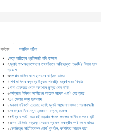
সর্বশেষ
সর্বাধিক পঠিত
১
নতুন দায়িত্বে প্রতিমন্ত্রী ববি হাজ্জাজ
২
জুলাই গণ-অভ্যুত্থানের তথ্যচিত্রে অনিচ্ছাকৃত ‘ত্রুটি’র বিষয়ে দুঃখ
প্রকাশ
৩
মাগুরায় সাকিব আল হাসানের বাড়িতে আগুন
৪
শেখ হাসিনার বক্তব্য ইস্যুতে পররাষ্ট্র মন্ত্রণালয়ের বিবৃতি
৫
থানা হেফাজত থেকে অবশেষে মুক্তি পেল হাতি
৬
কর্যক্রাম নিষিদ্ধ আ'লীগের আরেক সাবেক এমপি গ্রেপ্তার
৭
১২ জেলার জন্য দুঃসংবাদ
৮
জনগণ পরিবর্তন চেয়েছে বলেই জুলাই আন্দোলন সফল : প্রধানমন্ত্রী
৯
পে স্কেল নিয়ে নতুন দুঃসংবাদ, বাড়ছে হতাশা
১০
তীব্র যানজট, সড়কেই সন্তান প্রসব করলেন আমীর হামজার স্ত্রী
১১
শেখ হাসিনার বক্তব্য দেওয়ার প্রসঙ্গে অবস্থান স্পষ্ট করল ভারত
১২
চলচ্চিত্র সার্টিফিকেশন বোর্ড পুনর্গঠন, কমিটিতে আছেন যারা