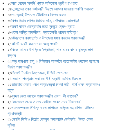
১৩
মারা গেছেন ‘গজনি’ খ্যাত অভিনেতা প্রদীপ রাওয়াত
১৪
৮ ব্র্যান্ডের ত্বক ফর্সাকারী ক্রিমে ভয়ংকর মাত্রায় মার্কারি শনাক্ত
১৫
৩৬ জুলাই উপলক্ষে টেলিটকের বিশেষ অফার
১৬
রিপন মিয়ার গোপন ভিডিও ফাঁস, নেটদুনিয়া তোলপাড়!
১৭
ঘরেই বানান রেস্তোরাঁর মতো মুচমুচে ফ্রেঞ্চ ফ্রাই
১৮
গুমের শাস্তি যাবজ্জীবন, ভুক্তভোগী পাবেন ক্ষতিপূরণ
১৯
চট্টগ্রামের বন্যাদুর্গত ৩ উপজেলা সফর করবেন প্রধানমন্ত্রী
২০
ঝটপট ঘরেই বানান গরম আলু পরোটা
২১
বিয়ের আসরে উপস্থিত ‘প্রেমিকা’, পরে বরের বাবার ঝুলন্ত লাশ
উদ্ধার
২২
বন্ধ কারখানা চালু ও বিনিয়োগ আকর্ষণে প্রয়োজনীয় পদক্ষেপ গ্রহণের
নির্দেশ প্রধানমন্ত্রীর
২৩
সিলেটে টানটান উত্তেজনা, বিজিবি মোতায়েন
২৪
যেভাবে গ্রেপ্তার করা হয় শীর্ষ সন্ত্রাসী ডেভিড ইমনকে
২৫
জামায়াত নেতার ধর্ষণে অন্তঃসত্ত্বা বিধবা নারী, গর্ভে থাকা সন্তানকেও
হত্যা
২৬
যুবদল নেতা নয়নকে প্রধানমন্ত্রীর ফোন, কী বললেন?
২৭
‘বাংলাদেশ থেকে ৩ লাখ রোহিঙ্গা ফেরত নেবে মিয়ানমার’
২৮
মানবসম্পদসহ বিভিন্ন খাতে জাপানের সক্রিয় সহযোগিতা চাইলেন
প্রধানমন্ত্রী
২৯
সেলফি ভিডিও দিয়েই ফেসবুক অ্যাকাউন্ট ভেরিফাই, মিলবে যেসব
সুবিধা