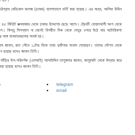
ে চট্টগ্রাম মেডিকেল কলেজ (চমেক) হাসপাতালে ভর্তি করা হয়েছে। এর মধ্যে, আসিফ উদ্দিন
্যা ৭টা ৪৫ মিনিটে কক্সবাজার থেকে ঢাকার উদ্দেশ্যে ছেড়ে আসে। ট্রেনটি বোয়ালখালী অংশ থেকে
িল। কিন্তু সিগন্যাল না মেনেই বিপরীত দিক থেকে সেতুর ওপরে উঠে যায় অটোরিকশা
সঙ্গে যানবাহনগুলোর সংঘর্ষ হয়।
লাম জানান, রাত পৌনে ১১টার দিকে তারা দুর্ঘটনার সংবাদ পেয়েছেন। তাদের স্টেশন থেকে
মান রয়েছে বলেও জানান তিনি।
 ফাঁড়ির উপ-পরিদর্শক (এসআই) আলাউদ্দিন তালুকদার জানান, কালুরঘাট থেকে উদ্ধার করে
করা হয়েছে বলেও জানান তিনি।
p
telegram
email