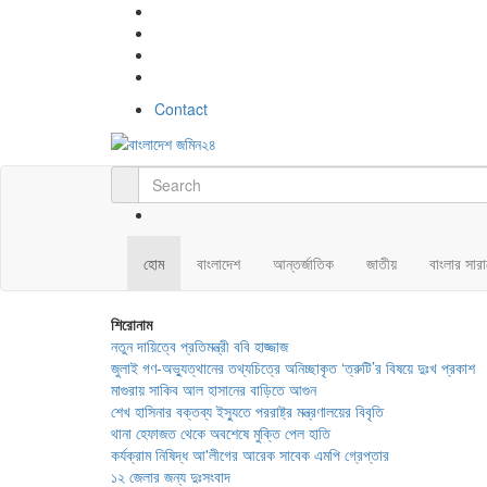
Contact
হোম
বাংলাদেশ
আন্তর্জাতিক
জাতীয়
বাংলার সার
শিরোনাম
নতুন দায়িত্বে প্রতিমন্ত্রী ববি হাজ্জাজ
জুলাই গণ-অভ্যুত্থানের তথ্যচিত্রে অনিচ্ছাকৃত ‘ত্রুটি’র বিষয়ে দুঃখ প্রকাশ
মাগুরায় সাকিব আল হাসানের বাড়িতে আগুন
শেখ হাসিনার বক্তব্য ইস্যুতে পররাষ্ট্র মন্ত্রণালয়ের বিবৃতি
থানা হেফাজত থেকে অবশেষে মুক্তি পেল হাতি
কর্যক্রাম নিষিদ্ধ আ'লীগের আরেক সাবেক এমপি গ্রেপ্তার
১২ জেলার জন্য দুঃসংবাদ