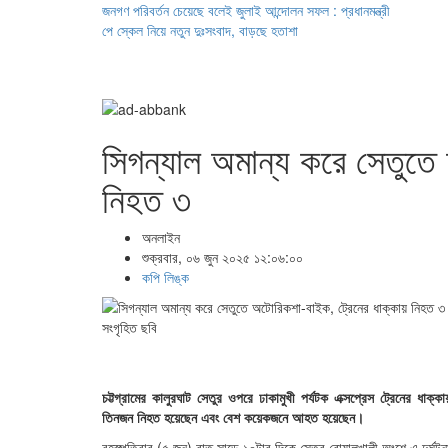
জনগণ পরিবর্তন চেয়েছে বলেই জুলাই আন্দোলন সফল : প্রধানমন্ত্রী
পে স্কেল নিয়ে নতুন দুঃসংবাদ, বাড়ছে হতাশা
সিগন্যাল অমান্য করে সেতুতে
নিহত ৩
অনলাইন
শুক্রবার, ০৬ জুন ২০২৫ ১২:০৬:০০
কপি লিঙ্ক
সংগৃহিত ছবি
চট্টগ্রামের কালুরঘাট সেতুর ওপরে ঢাকামুখী পর্যটক এক্সপ্রেস ট্রেনের
তিনজন নিহত হয়েছেন এবং বেশ কয়েকজনে আহত হয়েছেন।
বৃহস্পতিবার (৫ জুন) রাত সাড়ে ১০টার দিকে সেতুর বোয়ালখালী অংশে এ দুর্ঘ