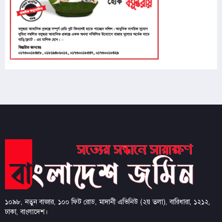
৯
পে স্কেল নিয়ে নতুন দুঃসংবাদ, বাড়ছে হতাশা
১০
তীব্র যানজট, সড়কেই সন্তান প্রসব করলেন আমীর
হামজার স্ত্রী
১১
শেখ হাসিনার বক্তব্য দেওয়ার প্রসঙ্গে অবস্থান স্পষ্ট করল
ভারত
১২
চলচ্চিত্র সার্টিফিকেশন বোর্ড পুনর্গঠন, কমিটিতে আছেন
যারা
১৩
মারা গেছেন ‘গজনি’ খ্যাত অভিনেতা প্রদীপ রাওয়াত
১৪
৮ ব্র্যান্ডের ত্বক ফর্সাকারী ক্রিমে ভয়ংকর মাত্রায় মার্কারি
১০৯৮, নতুন বাজার, ১০০ ফিট রোড, মাদানী এভিনিউ (২য় তলা), বারিধারা, ১২১২,
শনাক্ত
ঢাকা, বাংলাদেশ।