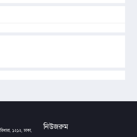
নিউজরুম
িধারা, ১২১২, ঢাকা,