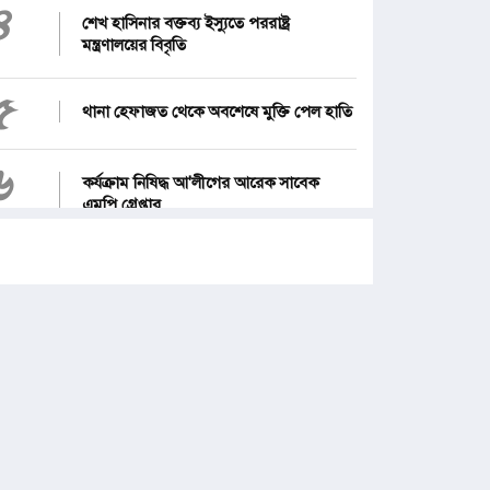
৪
শেখ হাসিনার বক্তব্য ইস্যুতে পররাষ্ট্র
মন্ত্রণালয়ের বিবৃতি
৫
থানা হেফাজত থেকে অবশেষে মুক্তি পেল হাতি
৬
কর্যক্রাম নিষিদ্ধ আ'লীগের আরেক সাবেক
এমপি গ্রেপ্তার
৭
১২ জেলার জন্য দুঃসংবাদ
৮
জনগণ পরিবর্তন চেয়েছে বলেই জুলাই
আন্দোলন সফল : প্রধানমন্ত্রী
৯
পে স্কেল নিয়ে নতুন দুঃসংবাদ, বাড়ছে হতাশা