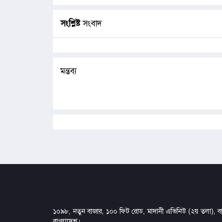
সংশ্লিষ্ট
সংবাদ
মন্তব্য
১০৯৮, নতুন বাজার, ১০০ ফিট রোড, মাদানী এভিনিউ (২য় তলা), বার
বাংলাদেশ।